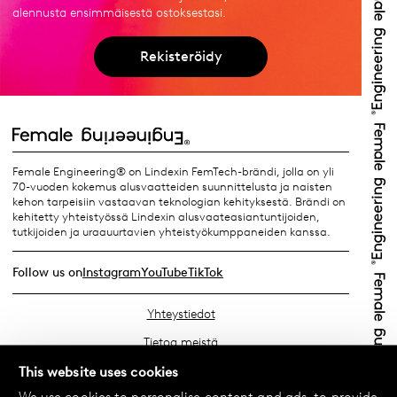
alennusta ensimmäisestä ostoksestasi.
Rekisteröidy
Female Engineering® on Lindexin FemTech-brändi, jolla on yli
70-vuoden kokemus alusvaatteiden suunnittelusta ja naisten
kehon tarpeisiin vastaavan teknologian kehityksestä. Brändi on
kehitetty yhteistyössä Lindexin alusvaateasiantuntijoiden,
tutkijoiden ja uraauurtavien yhteistyökumppaneiden kanssa.
Follow us on
Instagram
YouTube
TikTok
Yhteystiedot
Tietoa meistä
Etsi lähin myymäläsi
This website uses cookies