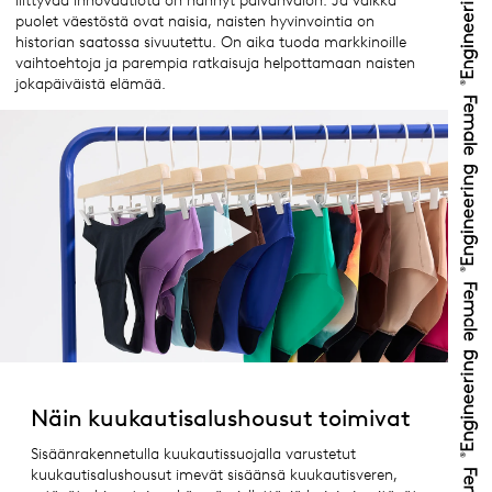
liittyvää innovaatiota on nähnyt päivänvalon. Ja vaikka
puolet väestöstä ovat naisia, naisten hyvinvointia on
historian saatossa sivuutettu. On aika tuoda markkinoille
vaihtoehtoja ja parempia ratkaisuja helpottamaan naisten
jokapäiväistä elämää.
Näin kuukautisalushousut toimivat
Sisäänrakennetulla kuukautissuojalla varustetut
kuukautisalushousut imevät sisäänsä kuukautisveren,