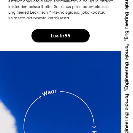
estävät ohivuotoja sekä epämiellyttäviä hajuja ja pitävät
kosteuden poissa iholta. Salaisuus piilee patentoidussa
Engineered Leak Tech™ -teknologiassa, joka koostuu
kolmesta aktiivisesta kerroksesta.
Lue lisää