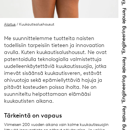
Aloitus
/ Kuukautisalushousut
Me suunnittelemme tuotteita naisten
todellisiin tarpeisiin tieteen ja innovaation
avulla. Kuten kuukautisalushousut. Ne ovat
patentoidulla teknologialla valmistettuja
uudelleenkäytettäviä kuukautissuojia, jotka
imevät sisäänsä kuukautisveren, estävät
ohivuotoja sekä epämiellyttäviä hajuja ja
pitävät kosteuden poissa iholta. Ne on
suunniteltu helpottamaan elämääsi
kuukautisten aikana.
Tärkeintä on vapaus
Viimeisen 200 vuoden aikana vain kolme kuukautissuojiin