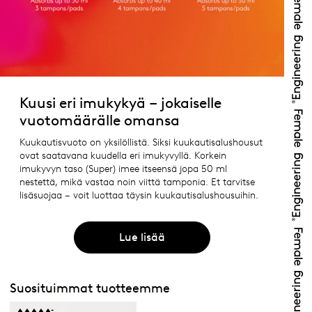
Kuusi eri imukykyä – jokaiselle
vuotomäärälle omansa
Kuukautisvuoto on yksilöllistä. Siksi kuukautisalushousut
ovat saatavana kuudella eri imukyvyllä. Korkein
imukyvyn taso (Super) imee itseensä jopa 50 ml
nestettä, mikä vastaa noin viittä tamponia. Et tarvitse
lisäsuojaa – voit luottaa täysin kuukautisalushousuihin.
Lue lisää
Suosituimmat tuotteemme
+