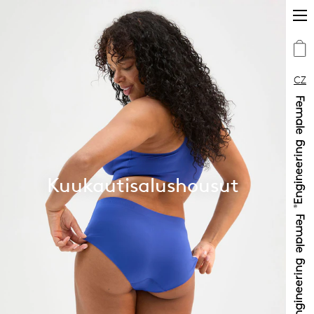
CZ
Kuukautisalushousut