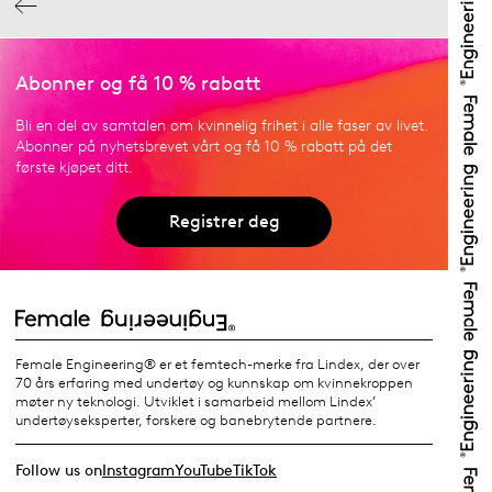
Abonner og få 10 % rabatt
Bli en del av samtalen om kvinnelig frihet i alle faser av livet.
Abonner på nyhetsbrevet vårt og få 10 % rabatt på det
første kjøpet ditt.
Registrer deg
Female Engineering® er et femtech-merke fra Lindex, der over
70 års erfaring med undertøy og kunnskap om kvinnekroppen
møter ny teknologi. Utviklet i samarbeid mellom Lindex’
undertøyseksperter, forskere og banebrytende partnere.
Follow us on
Instagram
YouTube
TikTok