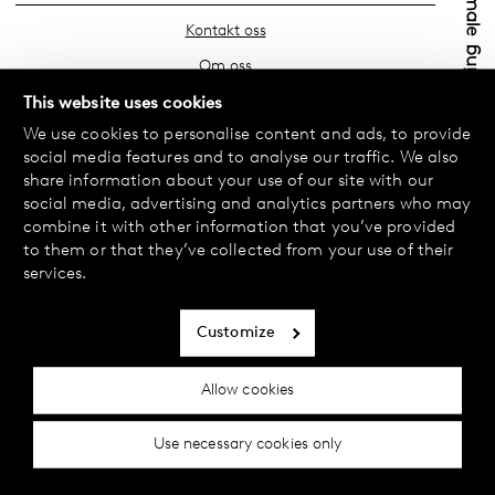
Kontakt oss
Om oss
Finn din butikk
This website uses cookies
We use cookies to personalise content and ads, to provide
Vanlige spørsmål
social media features and to analyse our traffic. We also
Vilkår
share information about your use of our site with our
social media, advertising and analytics partners who may
Personvernerklæring
combine it with other information that you’ve provided
Bytte og retur
to them or that they’ve collected from your use of their
services.
Betaling og levering
Informasjonskapsler
Customize
Tilgjengelighetserklæring
Allow cookies
Cookie-innstillinger
Use necessary cookies only
© 2024 Female Engineering.
A femtech brand by
All rights reserved.