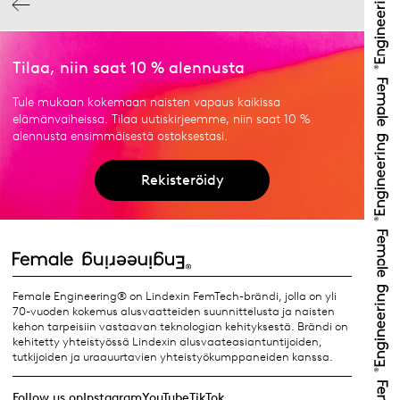
Tilaa, niin saat 10 % alennusta
Tule mukaan kokemaan naisten vapaus kaikissa
elämänvaiheissa. Tilaa uutiskirjeemme, niin saat 10 %
alennusta ensimmäisestä ostoksestasi.
Rekisteröidy
Female Engineering® on Lindexin FemTech-brändi, jolla on yli
70-vuoden kokemus alusvaatteiden suunnittelusta ja naisten
kehon tarpeisiin vastaavan teknologian kehityksestä. Brändi on
kehitetty yhteistyössä Lindexin alusvaateasiantuntijoiden,
tutkijoiden ja uraauurtavien yhteistyökumppaneiden kanssa.
Follow us on
Instagram
YouTube
TikTok