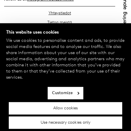
Yhteystiedot
Tietoa meistä
Etsi lähin myymäläsi
This website uses cookies
We use cookies to personalise content and ads, to provide
Usein kysyttyä
social media features and to analyse our traffic. We also
Käyttöehdot
share information about your use of our site with our
social media, advertising and analytics partners who may
Tietosuojakäytäntö
combine it with other information that you’ve provided
Vaihdot ja palautukset
to them or that they’ve collected from your use of their
services.
Maksu ja toimitukset
Evästekäytäntö
Customize
Saavutettavuusseloste
Allow cookies
Evästeasetukset
Use necessary cookies only
© 2024 Female Engineering.
A femtech brand by
All rights reserved.