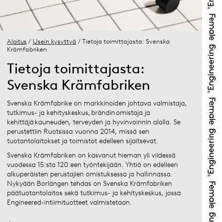
Aloitus
/
Usein kysyttyä
/ Tietoja toimittajasta: Svenska
Krämfabriken
Tietoja toimittajasta:
Svenska Krämfabriken
Svenska Krämfabrike on markkinoiden johtava valmistaja,
tutkimus- ja kehityskeskus, brändin omistaja ja
kehittäjä kauneuden, terveyden ja hyvinvoinnin alalla. Se
perustettiin Ruotsissa vuonna 2014, missä sen
tuotantolaitokset ja toimistot edelleen sijaitsevat.
Svenska Krämfabriken on kasvanut hieman yli viidessä
vuodessa 15:sta 120:een työntekijään. Yhtiö on edelleen
alkuperäisten perustajien omistuksessa ja hallinnassa.
Nykyään Borlängen tehdas on Svenska Krämfabriken
päätuotantolaitos sekä tutkimus- ja kehityskeskus, jossa
Engineered-intiimituotteet valmistetaan.