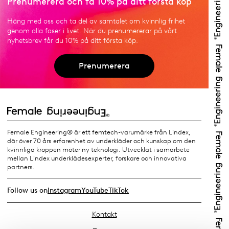
Prenumerera och få 10% på ditt första köp
Häng med oss och ta del av samtalet om kvinnlig frihet
genom alla faser i livet. När du prenumererar på vårt
nyhetsbrev får du 10% på ditt första köp.
Prenumerera
Female Engineering® är ett femtech-varumärke från Lindex,
där över 70 års erfarenhet av underkläder och kunskap om den
kvinnliga kroppen möter ny teknologi. Utvecklat i samarbete
mellan Lindex underklädesexperter, forskare och innovativa
partners.
Follow us on
Instagram
YouTube
TikTok
Kontakt