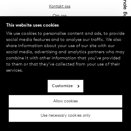
Kontakt oss
Om oss
Finn din butikk
This website uses cookies
We use cookies to personalise content and ads, to provide
Vanlige spørsmål
social media features and to analyse our traffic. We also
Vilkår
share information about your use of our site with our
social media, advertising and analytics partners who may
Personvernerklæring
combine it with other information that you’ve provided
Bytte og retur
to them or that they’ve collected from your use of their
services.
Betaling og levering
Informasjonskapsler
Customize
Tilgjengelighetserklæring
Allow cookies
Cookie-innstillinger
Use necessary cookies only
© 2024 Female Engineering.
A femtech brand by
All rights reserved.