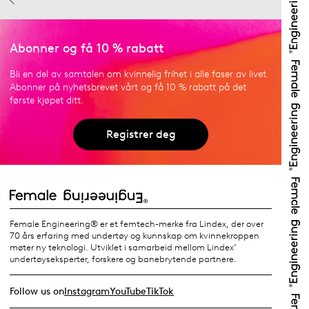
Abonner og få 10 % rabatt
Bli en del av samtalen om kvinnelig frihet i alle faser av livet.
Abonner på nyhetsbrevet vårt og få 10 % rabatt på det
første kjøpet ditt.
Registrer deg
Female Engineering® er et femtech-merke fra Lindex, der over
70 års erfaring med undertøy og kunnskap om kvinnekroppen
møter ny teknologi. Utviklet i samarbeid mellom Lindex’
undertøyseksperter, forskere og banebrytende partnere.
Follow us on
Instagram
YouTube
TikTok