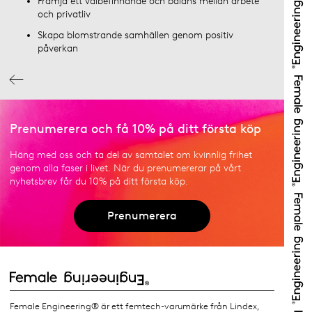
Främja ett välbefinnande och balans mellan arbete
och privatliv
Skapa blomstrande samhällen genom positiv
påverkan
Prenumerera och få 10% på ditt första köp
Häng med oss och ta del av samtalet om kvinnlig frihet
genom alla faser i livet. När du prenumererar på vårt
nyhetsbrev får du 10% på ditt första köp.
Prenumerera
Female Engineering® är ett femtech-varumärke från Lindex,