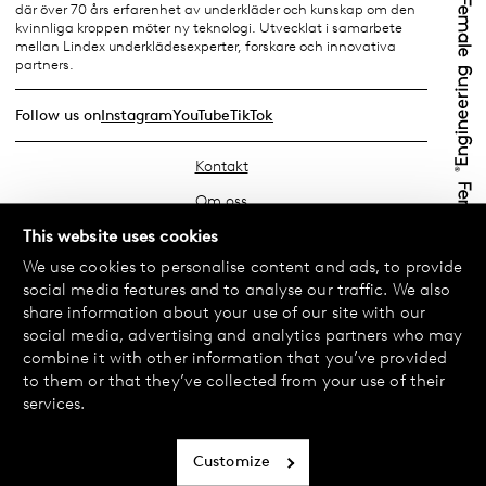
där över 70 års erfarenhet av underkläder och kunskap om den
kvinnliga kroppen möter ny teknologi. Utvecklat i samarbete
mellan Lindex underklädesexperter, forskare och innovativa
partners.
Follow us on
Instagram
YouTube
TikTok
Kontakt
Om oss
Hitta din butik
This website uses cookies
We use cookies to personalise content and ads, to provide
FAQ
social media features and to analyse our traffic. We also
Köpvillkor
share information about your use of our site with our
social media, advertising and analytics partners who may
Integritetspolicy
combine it with other information that you’ve provided
Byte & Retur
to them or that they’ve collected from your use of their
services.
Betalning & Leverans
Cookiepolicy
Customize
Tillgänglighetsredogörelse