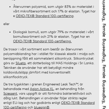
Återvunnen polyamid, som utgör 83% av materialet i
vårt mikrofibersortiment och 17% är elastan. Tyget har
e
OEKO-TEX® Standard 100-certifiering
.
eller
Ekologisk bomull, som utgör 79% av materialet i vårt
bomullssortiment och 21% är elastan. Tyget har en
OEKO-TEX® Standard 100-certifiering.
De trosor i vårt sortiment som består av återvunnen
polyamidblanding har i stället för klassisk elastik i midja och
benöppning fått ett sammetslent silikontryck. Silikontrycket
görs av
Silueta
, ett dotterbolag till MAS Holdings i Sri Lanka.
Tekniken de använder har ett betydligt mindre
koldioxidutsläpp jämfört med konventionellt
silikonflocktryck.
De tre tygskikten i grenen Engineered Leak Tech™, är
behandlade med
Agion Active XL
, en behandling från
Sciessent
, vars uppgift är att förhindra bakterietillväxt och
dålig lukt. Behandlingen vi använder följer strikta regler
enligt EU-lag och har godkänts enligt
OEKO-TEX® Standard
100-certifiering
och
bluesign®
.