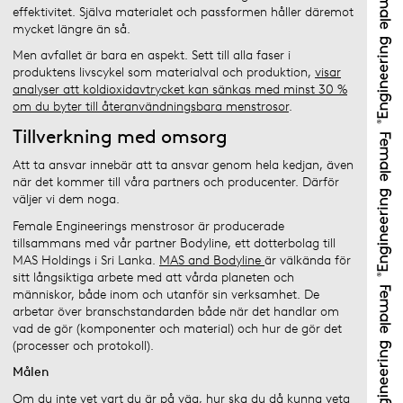
effektivitet. Själva materialet och passformen håller däremot
mycket längre än så.
Men avfallet är bara en aspekt. Sett till alla faser i
produktens livscykel som materialval och produktion,
visar
analyser att koldioxidavtrycket kan sänkas med minst 30 %
om du byter till återanvändningsbara menstrosor
.
Tillverkning med omsorg
Att ta ansvar innebär att ta ansvar genom hela kedjan, även
när det kommer till våra partners och producenter. Därför
väljer vi dem noga.
Female Engineerings menstrosor är producerade
tillsammans med vår partner Bodyline, ett dotterbolag till
MAS Holdings i Sri Lanka.
MAS and Bodyline
är välkända för
sitt långsiktiga arbete med att vårda planeten och
människor, både inom och utanför sin verksamhet. De
arbetar över branschstandarden både när det handlar om
vad de gör (komponenter och material) och hur de gör det
(processer och protokoll).
Målen
Om du inte vet vart du är på väg, hur ska du då kunna veta