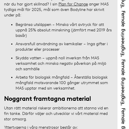
när du har gjort skillnad? I sin
Plan for Change
anger MAS
tydliga mål för 2025, mål som även Bodyline har skrivit
under på:
Begränsa utsläppen – Minska vårt avtryck för att
uppnå 25% absolut minskning (jämfört med 2019 års
basår)
Ansvarsfull användning av kemikalier – Inga gifter i
produkter eller processer
Skydda vatten – uppnå noll inverkan från MAS
verksamhet och minska negativ påverkan på miljö
och samhälle
Arbeta för biologisk mångfald – Återställa biologisk
mångfald motsvarande 100 gånger utrymmet som
MAS upptar med sin verksamhet.
Noggrant framtagna material
Utan rätt material riskerar ambitionerna att stanna vid en
fin tanke. Därför väljer och utvecklar vi vårt material med
stor omsorg.
Yttertygerna i våra menstrosor består av: