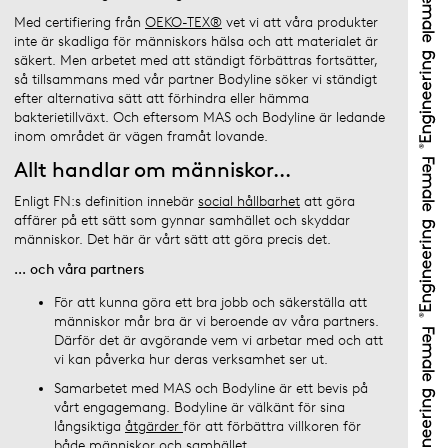
Med certifiering från
OEKO-TEX®
vet vi att våra produkter
inte är skadliga för människors hälsa och att materialet är
säkert. Men arbetet med att ständigt förbättras fortsätter,
så tillsammans med vår partner Bodyline söker vi ständigt
efter alternativa sätt att förhindra eller hämma
bakterietillväxt. Och eftersom MAS och Bodyline är ledande
inom området är vägen framåt lovande.
Allt handlar om människor...
Enligt FN:s definition innebär
social hållbarhet
att göra
affärer på ett sätt som gynnar samhället och skyddar
människor. Det här är vårt sätt att göra precis det.
... och våra partners
För att kunna göra ett bra jobb och säkerställa att
människor mår bra är vi beroende av våra partners.
Därför det är avgörande vem vi arbetar med och att
vi kan påverka hur deras verksamhet ser ut.
Samarbetet med MAS och Bodyline är ett bevis på
vårt engagemang. Bodyline är välkänt för sina
långsiktiga
åtgärder
för att förbättra villkoren för
både människor och samhället.