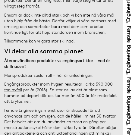
produkter. Det är en lång resa, men varje steg vi tar är ett
viktigt steg framåt.
Ensam är dock inte alltid stark och vi kan inte nå våra mål
utan hjälp från de bästa. Därför väljer vi våra partners med
omsorg och samarbetar bara med dem som arbetar
kontinuerligt för att höja standarden inom branschen.
Tillsammans kan vi göra stor skillnad.
Vi delar alla samma planet
Återanvändbara produkter vs engångsartiklar – vad är
skillnaden?
Mensprodukter spelar roll – här är anledningen.
Engångsprodukter inom hygien resulterar i
cirka 590 000
ton avfall
per år (2018). En stor del av det är plast som
hamnar på deponi där det tar mer än 500 år för materialet
att brytas ner.
Female Engineerings menstrosor är skapade för att
användas om och om igen, och de håller i minst 50 tvättar.
Det betyder att om du använder en trosa en gång per
menstruationscykel håller den i cirka fyra år. Därefter börjar
den antibakteriella och antiluktbehandlingen att minska i