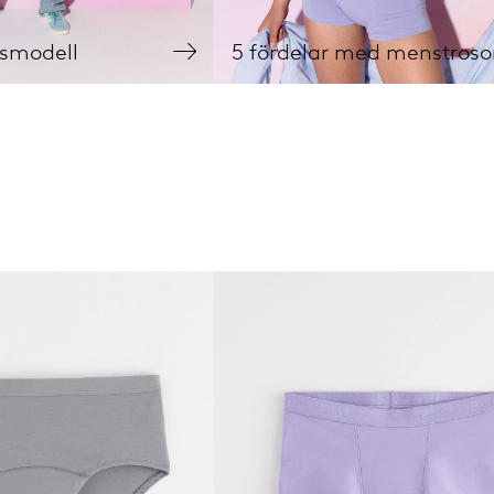
osmodell
5 fördelar med menstroso