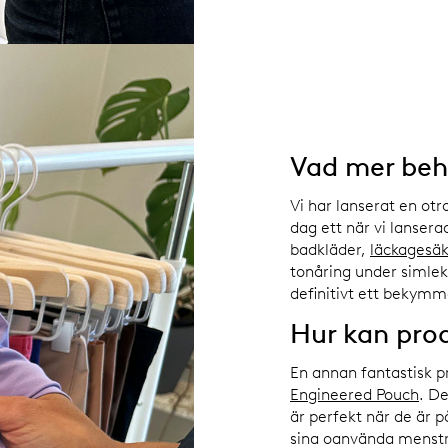
Vad mer beh
Vi har lanserat en ot
dag ett när vi lanser
badkläder,
läckagesäk
tonåring under simlek
definitivt ett bekymme
Hur kan pro
En annan fantastisk p
Engineered Pouch
. De
är perfekt när de är 
sina oanvända menstro