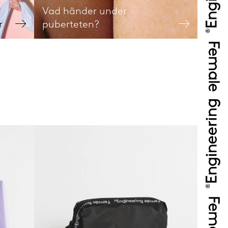
Vad händer under
r
puberteten?