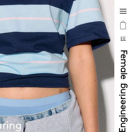
EE
åring