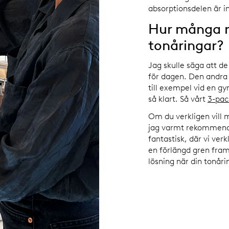
absorptionsdelen är in
Hur många m
tonåringar?
Jag skulle säga att de
för dagen. Den andra
till exempel vid en gy
så klart. Så vårt
3-pac
Om du verkligen vill
jag varmt rekommend
fantastisk, där vi ver
en förlängd gren fram
lösning när din tonår