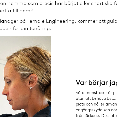
een hemma som precis har börjat eller snart ska 
affa till dem?
 Manager på Female Engineering, kommer att gui
ben för din tonåring.
Var börjar ja
Våra menstrosor är pe
utan att behöva byta. 
plats och håller anvä
engångsskydd kan göra
från läckage. Dessut