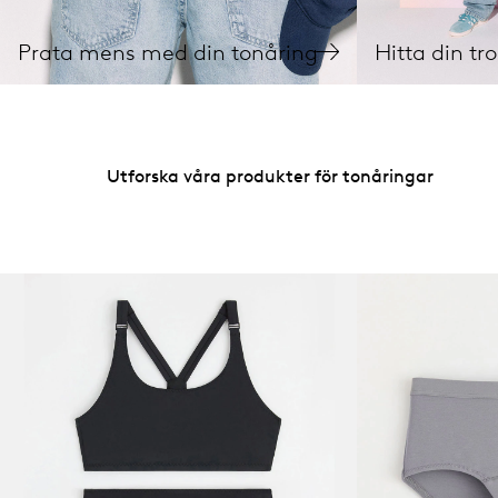
Prata mens med din tonåring
Hitta din tr
Utforska våra produkter för tonåringar