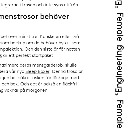
tegrerad i trosan och inte syns utifrån.
enstrosor behöver
 behöver minst tre. Kanske en eller två
 som backup om de behöver byta - som
mpalektion. Och den sista är för natten
k
är ett perfekt startpaket
 maximera deras mensgarderob, skulle
era vår nya
Sleep Boxer
. Denna trosa är
kligen har säkrat risken för läckage med
 och bak. Och det är också en fläckfri
ing vaknar på morgonen.