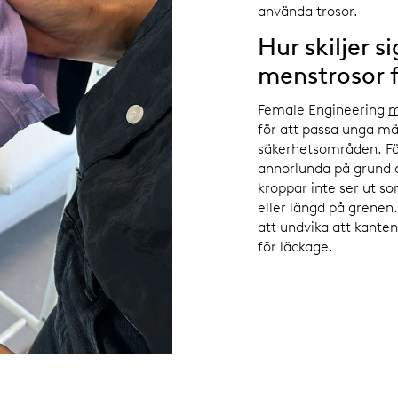
använda trosor.
Hur skiljer s
menstrosor 
Female Engineering
m
för att passa unga mä
säkerhetsområden. Fö
annorlunda på grund 
kroppar inte ser ut 
eller längd på grenen
att undvika att kanten v
för läckage.