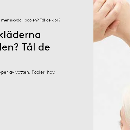
mensskydd i poolen? Tål de klor?
kläderna
en? Tål de
yper av vatten. Pooler, hav,