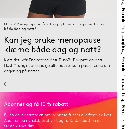
Hjem
/
Vanlige spørsmål
/ Kan jeg bruke menopause klærne
både dag og natt?
Kan jeg bruke menopause
klærne både dag og natt?
Klart det. Vår Engineered Anti-Flush™-T-skjorte og Anti-
Flush™-singlet er allsidige alternativer som passer både om
dagen og på natten.
Abonner og få 10 % rabatt
Bli en del av samtalen om kvinnelig frihet i alle faser av livet.
Abonner på nyhetsbrevet vårt og få 10 % rabatt på det
første kjøpet ditt.