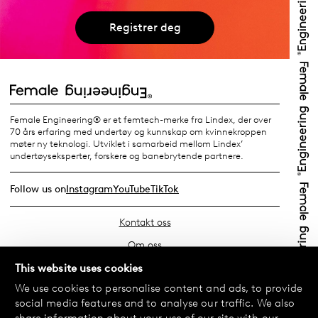
Registrer deg
Female Engineering® er et femtech-merke fra Lindex, der over
70 års erfaring med undertøy og kunnskap om kvinnekroppen
møter ny teknologi. Utviklet i samarbeid mellom Lindex’
undertøyseksperter, forskere og banebrytende partnere.
Follow us on
Instagram
YouTube
TikTok
Kontakt oss
Om oss
Finn din butikk
This website uses cookies
We use cookies to personalise content and ads, to provide
Vanlige spørsmål
social media features and to analyse our traffic. We also
Vilkår