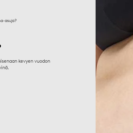
ma-asuja?
?
aisenaan kevyen vuodon
vinä.