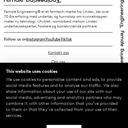
Female Engineering® er et femtech-merke fra Lindex, der over
70 års erfaring med undertøy og kunnskap om kvinnekroppen
møter ny teknologi. Utviklet i samarbeid mellom Lindex’
undertøyseksperter, forskere og banebrytende partnere.
Follow us on
Instagram
YouTube
TikTok
Kontakt oss
Om oss
Finn din butikk
This website uses cookies
We use cookies to personalise content and ads, to provide
Vanlige spørsmål
social media features and to analyse our traffic. We also
Vilkår
share information about your use of our site with our
social media, advertising and analytics partners who may
Personvernerklæring
combine it with other information that you’ve provided
Bytte og retur
to them or that they’ve collected from your use of their
services.
Betaling og levering
Informasjonskapsler