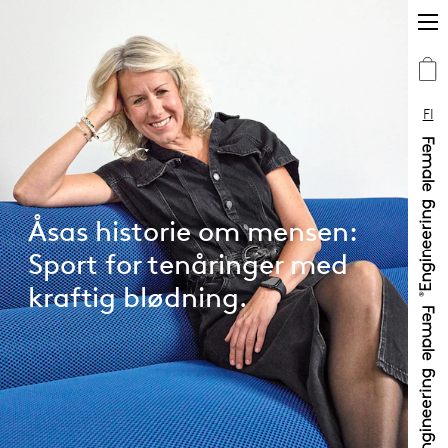
FI
Åsas historie om mensen:
Sport for tenåringer med
kraftig blødning.