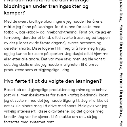
blødningen under treningsøkter og
kamper?
Med de svært kraftige blødningene jeg hadde i tenårene,
måtte jeg finne på løsninger for å kunne fortsette med
fotball-, basketball- og innebandytrening. Først brukte jeg en
tampong, deretter et bind, alltid svarte truser, og på toppen
av det (i løpet av de første dagene), svarte hotpants og
deretter shorts. Disse lagene fikk meg til å føle meg trygg,
og jeg kunne fokusere på sporten. Jeg dusjet alltid hjemme
eller etter alle andre. Det var mye styr, men jeg ble vant til
det. Jeg skulle ønske jeg hadde muligheten til å prøve
produktene som er tilgjengelige i dag.
Hva førte til at du valgte den løsningen?
Basert på de tilgjengelige produktene og mine egne behov
(det vil si mensbeskyttelse for svært kraftig blødning), laget
jeg et system med det jeg hadde tilgang til. Jeg ville ikke at
det skulle hindre meg i å drive med sport. Heldigvis var jeg
virkelig interessert i disse aktivitetene, og det gjorde meg
kreativ. Jeg var for sjenert til å snakke om det, så jeg
fortsatte med systemet mitt.