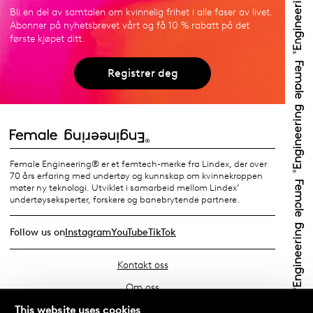
Bli en del av samtalen om kvinnelig frihet i alle faser av livet.
Abonner på nyhetsbrevet vårt og få 10 % rabatt på det
første kjøpet ditt.
Registrer deg
Female Engineering® er et femtech-merke fra Lindex, der over
70 års erfaring med undertøy og kunnskap om kvinnekroppen
møter ny teknologi. Utviklet i samarbeid mellom Lindex’
undertøyseksperter, forskere og banebrytende partnere.
Follow us on
Instagram
YouTube
TikTok
Kontakt oss
Om oss
Finn din butikk
This website uses cookies