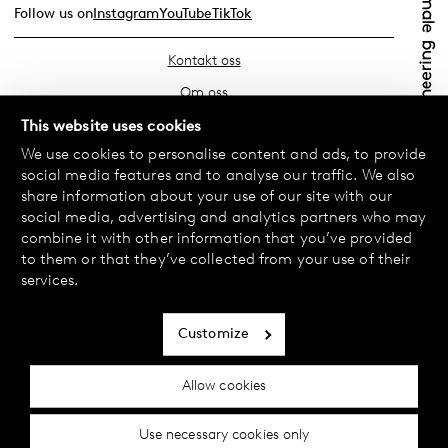
Follow us on
Instagram
YouTube
TikTok
Kontakt oss
Om oss
Finn din butikk
This website uses cookies
We use cookies to personalise content and ads, to provide
Vanlige spørsmål
social media features and to analyse our traffic. We also
Vilkår
share information about your use of our site with our
social media, advertising and analytics partners who may
Personvernerklæring
combine it with other information that you’ve provided
Bytte og retur
to them or that they’ve collected from your use of their
services.
Betaling og levering
Informasjonskapsler
Customize
Tilgjengelighetserklæring
Allow cookies
Cookie-innstillinger
Use necessary cookies only
© 2024 Female Engineering.
A femtech brand by