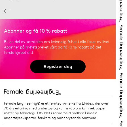
Abonner og få 10 % rabatt
Bli en del av samtalen om kvinnelig frihet i alle faser av livet.
Abonner på nyhetsbrevet vårt og få 10 % rabatt på det
første kjøpet ditt.
Registrer deg
Female Engineering® er et femtech-merke fra Lindex, der over
70 års erfaring med undertøy og kunnskap om kvinnekroppen
møter ny teknologi. Utviklet i samarbeid mellom Lindex’
undertøyseksperter, forskere og banebrytende partnere.