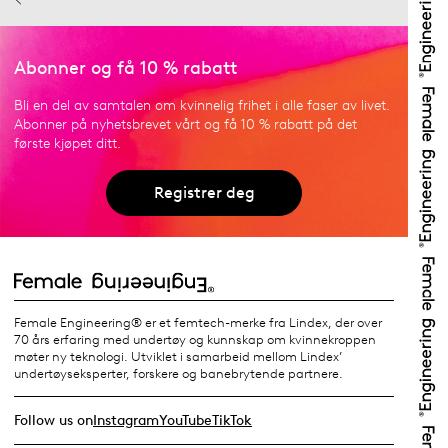
Abonner og få 10 % rabatt
Bli en del av samtalen om kvinnelig frihet i alle faser av livet.
Abonner på nyhetsbrevet vårt og få 10 % rabatt på det
første kjøpet ditt.
Registrer deg
Female Engineering® er et femtech-merke fra Lindex, der over
70 års erfaring med undertøy og kunnskap om kvinnekroppen
møter ny teknologi. Utviklet i samarbeid mellom Lindex’
undertøyseksperter, forskere og banebrytende partnere.
Follow us on
Instagram
YouTube
TikTok