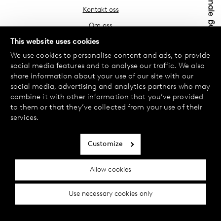
Kontakt oss
Om oss
Finn din butikk
This website uses cookies
We use cookies to personalise content and ads, to provide
Vanlige spørsmål
social media features and to analyse our traffic. We also
Vilkår
share information about your use of our site with our
social media, advertising and analytics partners who may
Personvernerklæring
combine it with other information that you’ve provided
Bytte og retur
to them or that they’ve collected from your use of their
services.
Betaling og levering
Informasjonskapsler
Customize
Tilgjengelighetserklæring
Allow cookies
Cookie-innstillinger
Use necessary cookies only
© 2024 Female Engineering.
A femtech brand by
All rights reserved.