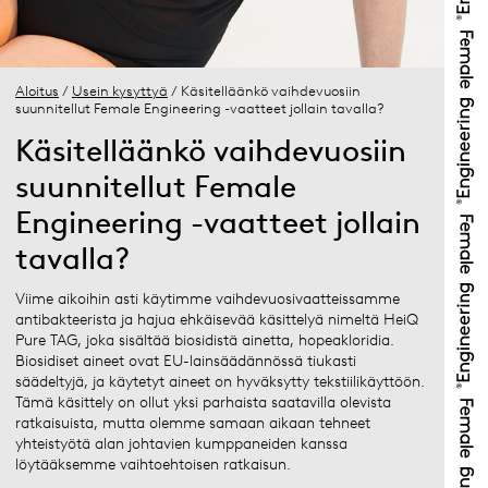
Aloitus
/
Usein kysyttyä
/ Käsitelläänkö vaihdevuosiin
suunnitellut Female Engineering -vaatteet jollain tavalla?
Käsitelläänkö vaihdevuosiin
suunnitellut Female
Engineering -vaatteet jollain
tavalla?
Viime aikoihin asti käytimme vaihdevuosivaatteissamme
antibakteerista ja hajua ehkäisevää käsittelyä nimeltä HeiQ
Pure TAG, joka sisältää biosidistä ainetta, hopeakloridia.
Biosidiset aineet ovat EU-lainsäädännössä tiukasti
säädeltyjä, ja käytetyt aineet on hyväksytty tekstiilikäyttöön.
Tämä käsittely on ollut yksi parhaista saatavilla olevista
ratkaisuista, mutta olemme samaan aikaan tehneet
yhteistyötä alan johtavien kumppaneiden kanssa
löytääksemme vaihtoehtoisen ratkaisun.