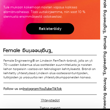
Tule mukaan kokemaan naisten vapaus kaikissa
elämänvaiheissa. Tilaa uutiskirjeemme, niin saat 10 %
alennusta ensimmäisestä ostoksestasi.
Rekisteröidy
Female Engineering® on Lindexin FemTech-brändi, jolla on yli
70-vuoden kokemus alusvaatteiden suunnittelusta ja naisten
kehon tarpeisiin vastaavan teknologian kehityksestä. Brändi on
kehitetty yhteistyössä Lindexin alusvaateasiantuntijoiden,
tutkijoiden ja uraauurtavien yhteistyökumppaneiden kanssa.
Follow us on
Instagram
YouTube
TikTok
Yhteystiedot
Tietoa meistä