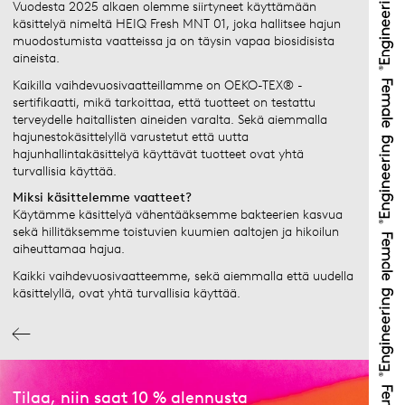
Vuodesta 2025 alkaen olemme siirtyneet käyttämään
käsittelyä nimeltä HEIQ Fresh MNT 01, joka hallitsee hajun
muodostumista vaatteissa ja on täysin vapaa biosidisista
aineista.
Kaikilla vaihdevuosivaatteillamme on OEKO-TEX® -
sertifikaatti, mikä tarkoittaa, että tuotteet on testattu
terveydelle haitallisten aineiden varalta. Sekä aiemmalla
hajunestokäsittelyllä varustetut että uutta
hajunhallintakäsittelyä käyttävät tuotteet ovat yhtä
turvallisia käyttää.
Miksi käsittelemme vaatteet?
Käytämme käsittelyä vähentääksemme bakteerien kasvua
sekä hillitäksemme toistuvien kuumien aaltojen ja hikoilun
aiheuttamaa hajua.
Kaikki vaihdevuosivaatteemme, sekä aiemmalla että uudella
käsittelyllä, ovat yhtä turvallisia käyttää.
Tilaa, niin saat 10 % alennusta