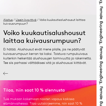
Aloitus
/
Usein kysyttyä
/ Voiko kuukautisalushousut laittaa
kuivausrumpuun?
Voiko kuukautisalushousut
laittaa kuivausrumpuun?
Ei hätää. Alushousut eivät mene pilalle, jos ne päätyvät
kuivausrumpuun kerran tai kaksi. Toistuva rumpukuivaus
kuitenkin heikentää alushousujen toimivuutta ja rakennetta.
Tee siis parhaasi välttääksesi sitä ja alushoususi kiittävät.
Tilaa, niin saat 10 % alennusta
Tule mukaan kokemaan naisten vapaus kaikissa
elämänvaiheissa. Tilaa uutiskirjeemme, niin saat 10 %