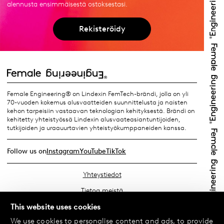
alennusta ensimmäisestä ostoksestasi.
Rekisteröidy
Female Engineering® on Lindexin FemTech-brändi, jolla on yli
70-vuoden kokemus alusvaatteiden suunnittelusta ja naisten
kehon tarpeisiin vastaavan teknologian kehityksestä. Brändi on
kehitetty yhteistyössä Lindexin alusvaateasiantuntijoiden,
tutkijoiden ja uraauurtavien yhteistyökumppaneiden kanssa.
Follow us on
Instagram
YouTube
TikTok
Yhteystiedot
Tietoa meistä
Etsi lähin myymäläsi
This website uses cookies
We use cookies to personalise content and ads, to provide
Usein kysyttyä