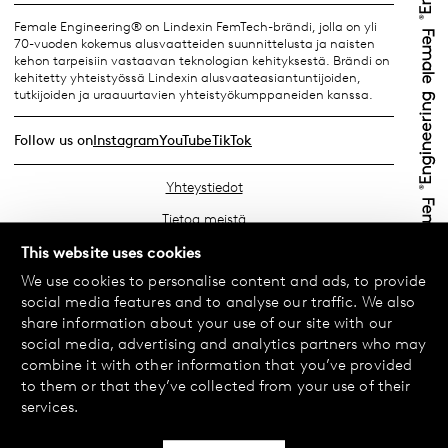
Female Engineering® on Lindexin FemTech-brändi, jolla on yli
70-vuoden kokemus alusvaatteiden suunnittelusta ja naisten
kehon tarpeisiin vastaavan teknologian kehityksestä. Brändi on
kehitetty yhteistyössä Lindexin alusvaateasiantuntijoiden,
tutkijoiden ja uraauurtavien yhteistyökumppaneiden kanssa.
Follow us on
Instagram
YouTube
TikTok
Yhteystiedot
Tietoa meistä
Etsi lähin myymäläsi
This website uses cookies
We use cookies to personalise content and ads, to provide
Usein kysyttyä
social media features and to analyse our traffic. We also
Käyttöehdot
share information about your use of our site with our
social media, advertising and analytics partners who may
Tietosuojakäytäntö
combine it with other information that you’ve provided
Vaihdot ja palautukset
to them or that they’ve collected from your use of their
services.
Maksu ja toimitukset
Evästekäytäntö