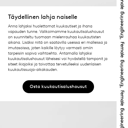
Täydellinen lahja naiselle
Anna lahjaksi huolettomat kuukautiset ja ihana
vapauden tunne. Valikoimamme kuukautisalushousut
on suunniteltu tuomaan mielenrauhaa kuukautisten
aikana. Lisäksi niitä on saatavilla useissa eri malleissa ja
imutasoissa, joten kaikille löytyy varmasti omiin
tarpeisiin sopiva vaihtoehto. Antamalla lahjaksi
kuukautisalushousut läheisesi voi hyvästellä tamponit ja
siteet ikiajoiksi ja toivottaa tervetulleeksi uudenlaisen
kuukautissuoja-aikakauden.
Osta kuukautisalushousut