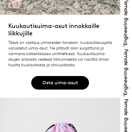
Kuukautisuima-asut innokkaille
liikkujille
Tässä on vastaus uimareiden toiveisiin: kuukautissuojalla
varustetut uima-asut. Ne pitävät olon suojattuna ja
varmana kaikenlaisissa uintihetkissä. Kuukautisuima-
asujen ansiosta vedessä liikkumisesta voi nauttia ilman
huolta kuukautisista ja ohivuodoista.
Osta uima-asut