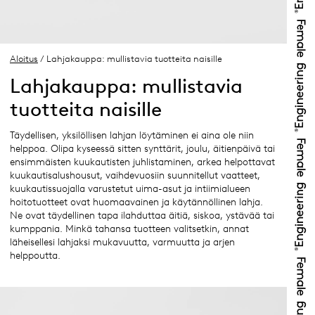
Aloitus
/ Lahjakauppa: mullistavia tuotteita naisille
Lahjakauppa: mullistavia
tuotteita naisille
Täydellisen, yksilöllisen lahjan löytäminen ei aina ole niin
helppoa. Olipa kyseessä sitten synttärit, joulu, äitienpäivä tai
ensimmäisten kuukautisten juhlistaminen, arkea helpottavat
kuukautisalushousut, vaihdevuosiin suunnitellut vaatteet,
kuukautissuojalla varustetut uima-asut ja intiimialueen
hoitotuotteet ovat huomaavainen ja käytännöllinen lahja.
Ne ovat täydellinen tapa ilahduttaa äitiä, siskoa, ystävää tai
kumppania. Minkä tahansa tuotteen valitsetkin, annat
läheisellesi lahjaksi mukavuutta, varmuutta ja arjen
helppoutta.