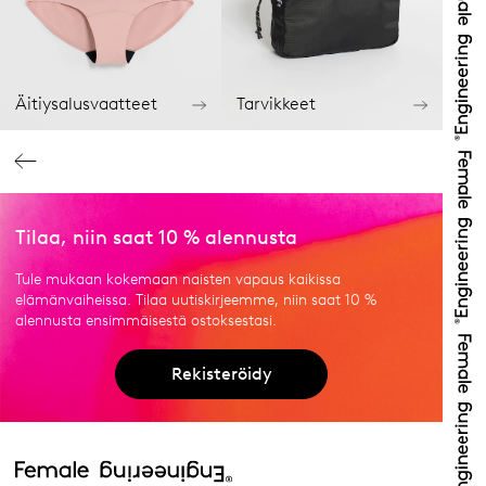
Äitiysalusvaatteet
Tarvikkeet
Tilaa, niin saat 10 % alennusta
Tule mukaan kokemaan naisten vapaus kaikissa
elämänvaiheissa. Tilaa uutiskirjeemme, niin saat 10 %
alennusta ensimmäisestä ostoksestasi.
Rekisteröidy