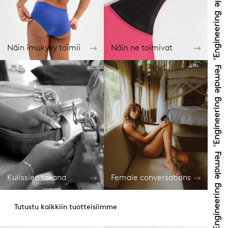
Näin imukyky toimii
Näin ne toimivat
Kulissien takana
Female conversations
Tutustu kaikkiin tuotteisiimme