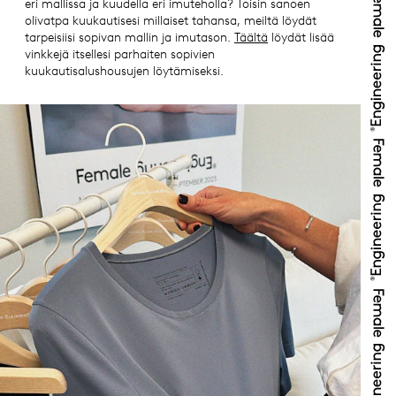
eri mallissa ja kuudella eri imuteholla? Toisin sanoen
olivatpa kuukautisesi millaiset tahansa, meiltä löydät
tarpeisiisi sopivan mallin ja imutason.
Täältä
löydät lisää
vinkkejä itsellesi parhaiten sopivien
kuukautisalushousujen löytämiseksi.