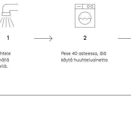
1
2
htele
Pese 40 asteessa, älä
mällä
käytä huuhteluainetta
llä.