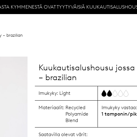
ASTA KYMMENESTÄ OVAT TYYTYVÄISIÄ KUUKAUTISALUSHOU
 – brazilian
Kuukautisalushousu jossa
– brazilian
Imukyky:
Light
Materiaalit:
Recycled
Imukyky vastaa
Polyamide
1 tamponin/pi
Blend
Saatavilla olevat värit: