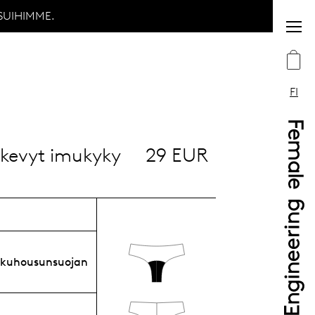
SUIHIMME.
FI
 kevyt imukyky
29 EUR
:
kkuhousunsuojan