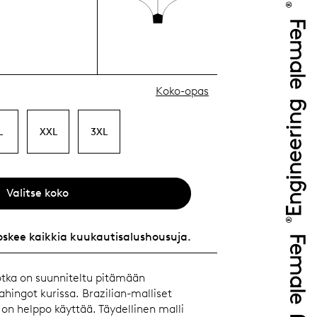
Koko-opas
L
XXL
3XL
Valitse koko
oskee kaikkia kuukautisalushousuja.
jotka on suunniteltu pitämään
hingot kurissa. Brazilian-malliset
 on helppo käyttää. Täydellinen malli