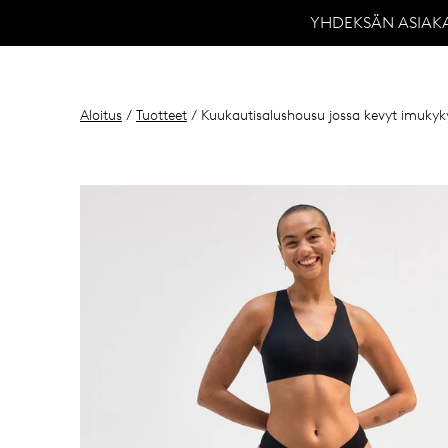
YHDEKSÄN ASIAK
Aloitus
/
Tuotteet
/ Kuukautisalushousu jossa kevyt imukyky