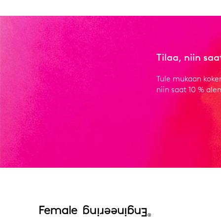
Tilaa, niin sa
Tule mukaan kokem
niin saat 10 % al