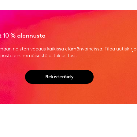
at 10 % alennusta
aan naisten vapaus kaikissa elämänvaiheissa. Tilaa uutiskir
ennusta ensimmäisestä ostoksestasi.
Rekisteröidy