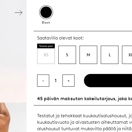
Black
Saatavilla olevat koot:
Tulossa pian
XS
S
M
L
X
1
−
+
45 päivän maksuton kokeilutarjous, joka k
Testatut ja tehokkaat kuukautisalushousut, 
kuukautisvuoto ja aivastusten aiheuttamat va
alushousut tuntuvat mukavilta päällä ja niitä