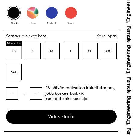
Black
Flow
Cobalt
Solar
Saatavilla olevat koot:
Koko-opas
Tulossa pian
XS
S
M
L
XL
XXL
3XL
45 päivän maksuton kokeilutarjous,
1
joka koskee kaikkia
−
+
kuukautisalushousuja.
Valitse koko