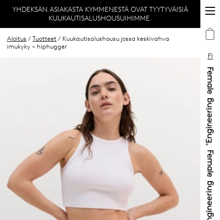
YHDEKSÄN ASIAKASTA KYMMENESTÄ OVAT TYYTYVÄISIÄ
KUUKAUTISALUSHOUSUIHIMME.
Aloitus
/
Tuotteet
/ Kuukautisalushousu jossa keskivahva
imukyky – hiphugger
FI