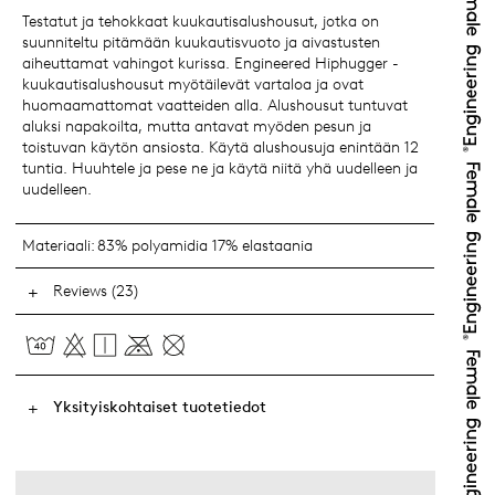
Testatut ja tehokkaat kuukautisalushousut, jotka on
suunniteltu pitämään kuukautisvuoto ja aivastusten
aiheuttamat vahingot kurissa. Engineered Hiphugger -
kuukautisalushousut myötäilevät vartaloa ja ovat
huomaamattomat vaatteiden alla. Alushousut tuntuvat
aluksi napakoilta, mutta antavat myöden pesun ja
toistuvan käytön ansiosta. Käytä alushousuja enintään 12
tuntia. Huuhtele ja pese ne ja käytä niitä yhä uudelleen ja
uudelleen.
Materiaali:
83% polyamidia 17% elastaania
Reviews (23)
Yksityiskohtaiset tuotetiedot