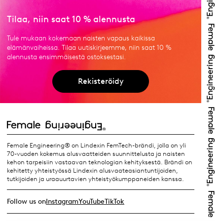
Tilaa, niin saat 10 % alennusta
Tule mukaan kokemaan naisten vapaus kaikissa
elämänvaiheissa. Tilaa uutiskirjeemme, niin saat 10 %
alennusta ensimmäisestä ostoksestasi.
Rekisteröidy
Female Engineering® on Lindexin FemTech-brändi, jolla on yli
70-vuoden kokemus alusvaatteiden suunnittelusta ja naisten
kehon tarpeisiin vastaavan teknologian kehityksestä. Brändi on
kehitetty yhteistyössä Lindexin alusvaateasiantuntijoiden,
tutkijoiden ja uraauurtavien yhteistyökumppaneiden kanssa.
Follow us on
Instagram
YouTube
TikTok