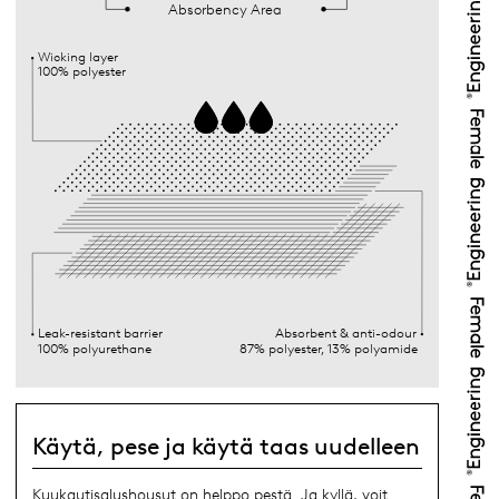
Absorbency Area
Wicking layer
100% polyester
Leak-resistant barrier
Absorbent & anti-odour
100% polyurethane
87% polyester, 13% polyamide
Käytä, pese ja käytä taas uudelleen
Kuukautisalushousut on helppo pestä. Ja kyllä, voit