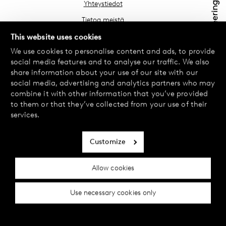
Yhteystiedot
Tietoa meistä
Etsi lähin myymäläsi
This website uses cookies
We use cookies to personalise content and ads, to provide
Usein kysyttyä
social media features and to analyse our traffic. We also
Käyttöehdot
share information about your use of our site with our
social media, advertising and analytics partners who may
Tietosuojakäytäntö
combine it with other information that you’ve provided
Vaihdot ja palautukset
to them or that they’ve collected from your use of their
services.
Maksu ja toimitukset
Evästekäytäntö
Customize
Saavutettavuusseloste
Allow cookies
Evästeasetukset
Use necessary cookies only
© 2024 Female Engineering.
A femtech brand by
All rights reserved.