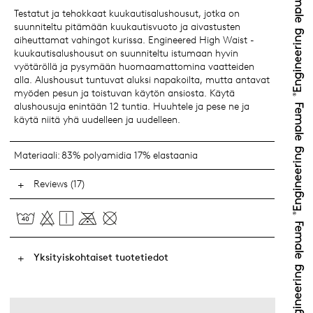
Testatut ja tehokkaat kuukautisalushousut, jotka on
suunniteltu pitämään kuukautisvuoto ja aivastusten
aiheuttamat vahingot kurissa. Engineered High Waist -
kuukautisalushousut on suunniteltu istumaan hyvin
vyötäröllä ja pysymään huomaamattomina vaatteiden
alla. Alushousut tuntuvat aluksi napakoilta, mutta antavat
myöden pesun ja toistuvan käytön ansiosta. Käytä
alushousuja enintään 12 tuntia. Huuhtele ja pese ne ja
käytä niitä yhä uudelleen ja uudelleen.
Materiaali:
83% polyamidia 17% elastaania
Reviews (17)
Yksityiskohtaiset tuotetiedot