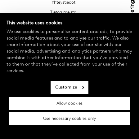
Yhteystiedot
Tietoa meistä
Etsi lähin myymäläsi
This website uses cookies
We use cookies to personalise content and ads, to provide
Usein kysyttyä
social media features and to analyse our traffic. We also
Käyttöehdot
share information about your use of our site with our
social media, advertising and analytics partners who may
Tietosuojakäytäntö
combine it with other information that you’ve provided
Vaihdot ja palautukset
to them or that they’ve collected from your use of their
services.
Maksu ja toimitukset
Evästekäytäntö
Customize
Saavutettavuusseloste
Allow cookies
Evästeasetukset
Use necessary cookies only
© 2024 Female Engineering.
A femtech brand by
All rights reserved.