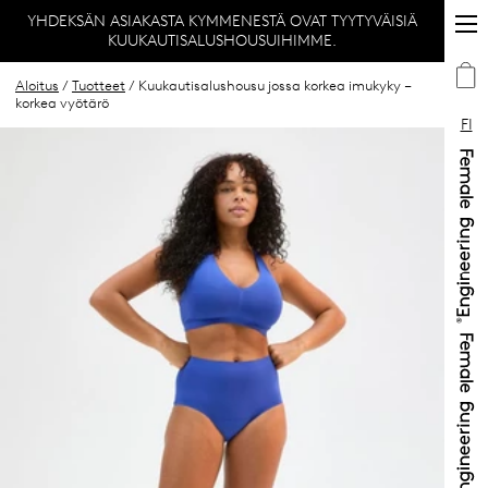
YHDEKSÄN ASIAKASTA KYMMENESTÄ OVAT TYYTYVÄISIÄ
KUUKAUTISALUSHOUSUIHIMME.
Aloitus
/
Tuotteet
/ Kuukautisalushousu jossa korkea imukyky –
korkea vyötärö
FI