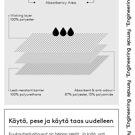
Absorbency Area
Wicking layer
100% polyester
Leak-resistant barrier
Absorbent & anti-odour
100% polyurethane
87% polyester, 13% polyamide
Käytä, pese ja käytä taas uudelleen
Kuukautisalushousut on helppo pestä. Ja kyllä, voit