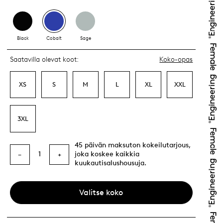
Black
Cobalt
Sage
Saatavilla olevat koot:
Koko-opas
XS
S
M
L
XL
XXL
3XL
45 päivän maksuton kokeilutarjous,
1
joka koskee kaikkia
−
+
kuukautisalushousuja.
Valitse koko