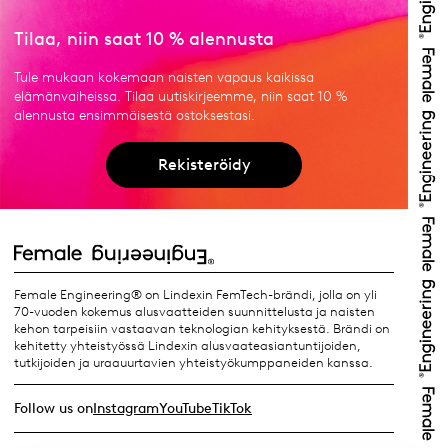
Tilaa, niin saat 10 % alennusta
Tule mukaan kokemaan naisten vapaus kaikissa
elämänvaiheissa. Tilaa uutiskirjeemme, niin saat 10 %
alennusta ensimmäisestä ostoksestasi.
Rekisteröidy
Female Engineering® on Lindexin FemTech-brändi, jolla on yli
70-vuoden kokemus alusvaatteiden suunnittelusta ja naisten
kehon tarpeisiin vastaavan teknologian kehityksestä. Brändi on
kehitetty yhteistyössä Lindexin alusvaateasiantuntijoiden,
tutkijoiden ja uraauurtavien yhteistyökumppaneiden kanssa.
Follow us on
Instagram
YouTube
TikTok