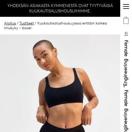
YHDEKSÄN ASIAKASTA KYMMENESTÄ OVAT TYYTYVÄISIÄ
KUUKAUTISALUSHOUSUIHIMME.
Aloitus
/
Tuotteet
/ Kuukautisalushousu jossa erittäin korkea
imukyky – boxer
FI