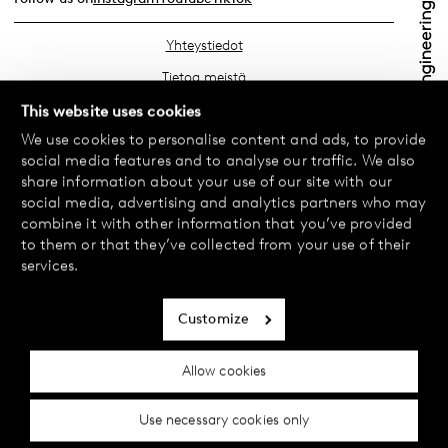
Yhteystiedot
Tietoa meistä
Etsi lähin myymäläsi
This website uses cookies
We use cookies to personalise content and ads, to provide
Usein kysyttyä
social media features and to analyse our traffic. We also
Käyttöehdot
share information about your use of our site with our
social media, advertising and analytics partners who may
Tietosuojakäytäntö
combine it with other information that you’ve provided
Vaihdot ja palautukset
to them or that they’ve collected from your use of their
services.
Maksu ja toimitukset
Evästekäytäntö
Customize
Saavutettavuusseloste
Allow cookies
Evästeasetukset
Use necessary cookies only
© 2024 Female Engineering.
A femtech brand by
All rights reserved.