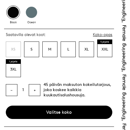
Black
Ocean
Saatavilla olevat koot:
Koko-opas
5 jäljellä
XS
S
M
L
XL
XXL
1 jäljellä
3XL
45 päivän maksuton kokeilutarjous,
1
joka koskee kaikkia
−
+
kuukautisalushousuja.
Valitse koko