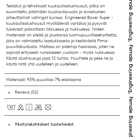
Testatut ja tehokkaat kuukautisalushousut, jotka on
suunniteltu pitämään kuukautisvuoto ja aivastusten
aiheuttamat vahingot kurissa. Engineered Boxer Super -
kuukautisalushousut myötäilevät vartaloa ja pysyvät
tukevasti paikoillaan liikkuessa ja nukkuessa. Niiden
materiaali on sileää ja joustavaa luomupuuvillasekoittetta,
joka on valmistettu laadukkaasta ja kestävästä Pima-
puuvillakuidusta. Mallissa on pidempi haaraosa, joten ne
sopivat erityisesti runsaaseen vuotoon - myös nukkuessa.
Käytä alushousuja jopa 12 tuntia. Huuhtele ja pese ne ja
käytä niitä yhä uudelleen ja uudelleen.
Materiaali:
93% puuvillaa 7% elastaania
Reviews (52)
Yksityiskohtaiset tuotetiedot