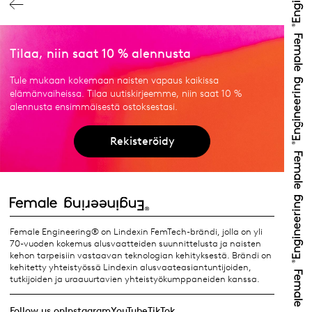
Tilaa, niin saat 10 % alennusta
Tule mukaan kokemaan naisten vapaus kaikissa
elämänvaiheissa. Tilaa uutiskirjeemme, niin saat 10 %
alennusta ensimmäisestä ostoksestasi.
Rekisteröidy
Female Engineering® on Lindexin FemTech-brändi, jolla on yli
70-vuoden kokemus alusvaatteiden suunnittelusta ja naisten
kehon tarpeisiin vastaavan teknologian kehityksestä. Brändi on
kehitetty yhteistyössä Lindexin alusvaateasiantuntijoiden,
tutkijoiden ja uraauurtavien yhteistyökumppaneiden kanssa.
Follow us on
Instagram
YouTube
TikTok