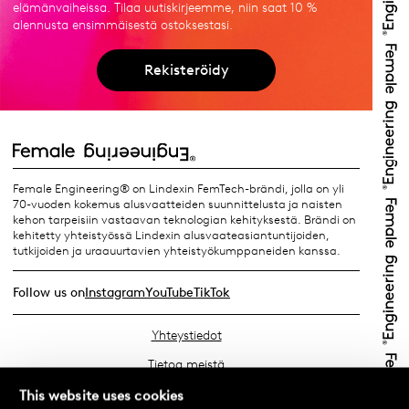
elämänvaiheissa. Tilaa uutiskirjeemme, niin saat 10 %
alennusta ensimmäisestä ostoksestasi.
Rekisteröidy
Female Engineering® on Lindexin FemTech-brändi, jolla on yli
70-vuoden kokemus alusvaatteiden suunnittelusta ja naisten
kehon tarpeisiin vastaavan teknologian kehityksestä. Brändi on
kehitetty yhteistyössä Lindexin alusvaateasiantuntijoiden,
tutkijoiden ja uraauurtavien yhteistyökumppaneiden kanssa.
Follow us on
Instagram
YouTube
TikTok
Yhteystiedot
Tietoa meistä
Etsi lähin myymäläsi
This website uses cookies