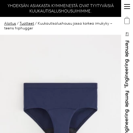
YHDEKSÄN ASIAKASTA KYMMENESTÄ OVAT TYYTYVÄISIÄ
KUUKAUTISALUSHOUSUIHIMME.
Aloitus
/
Tuotteet
/ Kuukautisalushousu jossa korkea imukyky –
teens hiphugger
FI