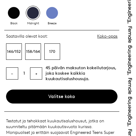
Black
Midnight
Breeze
Saatavilla olevat koot:
Koko-opas
146/152
158/164
170
45 päivän maksuton kokeilutarjous,
1
joka koskee kaikkia
−
+
kuukautisalushousuja.
Valitse koko
Testatut ja tehokkaat kuukautisalushousut, jotka on
suunniteltu pitämään kuukautisvuoto kurissa.
Monipuoliset ja erittäin suojaavat Engineered Teens Super