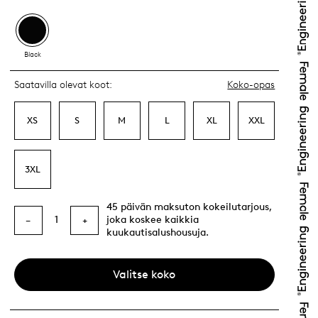
Black
Saatavilla olevat koot:
Koko-opas
XS
S
M
L
XL
XXL
3XL
45 päivän maksuton kokeilutarjous,
1
joka koskee kaikkia
−
+
kuukautisalushousuja.
Valitse koko