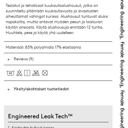
Testatut ja tehokkaat kuukautisalushousut, jotka on
suunniteltu pitämään kuukautisvuoto ja aivastusten
aiheuttamat vahingot kurissa. Alushousut tuntuvat aluksi
napakoilta, mutta antavat myöden pesun ja toistuvan
käytön ansiosta. Käytä alushousuja enintään 12 tuntia.
Huuhtele, pese ja käytä yhä uudelleen.
Materiaali:
83% polyamidia 17% elastaania
Reviews (9)
Yksityiskohtaiset tuotetiedot
Engineered Leak Tech™
1. Kosteutta hylkivä kerros