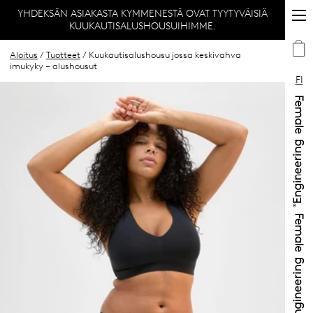
YHDEKSÄN ASIAKASTA KYMMENESTÄ OVAT TYYTYVÄISIÄ
KUUKAUTISALUSHOUSUIHIMME.
Aloitus
/
Tuotteet
/ Kuukautisalushousu jossa keskivahva
imukyky – alushousut
FI