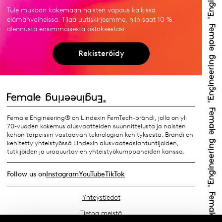
Tule mukaan kokemaan naisten vapaus kaikissa
elämänvaiheissa. Tilaa uutiskirjeemme, niin saat 10 %
alennusta ensimmäisestä ostoksestasi.
Rekisteröidy
Female Engineering® on Lindexin FemTech-brändi, jolla on yli
70-vuoden kokemus alusvaatteiden suunnittelusta ja naisten
kehon tarpeisiin vastaavan teknologian kehityksestä. Brändi on
kehitetty yhteistyössä Lindexin alusvaateasiantuntijoiden,
tutkijoiden ja uraauurtavien yhteistyökumppaneiden kanssa.
Follow us on
Instagram
YouTube
TikTok
Yhteystiedot
Tietoa meistä