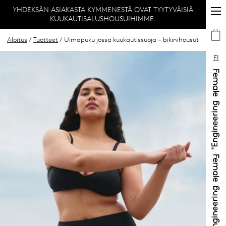
YHDEKSÄN ASIAKASTA KYMMENESTÄ OVAT TYYTYVÄISIÄ
KUUKAUTISALUSHOUSUIHIMME.
Aloitus
/
Tuotteet
/ Uimapuku jossa kuukautissuoja – bikinihousut
FI