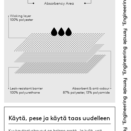
Absorbency Area
Wicking layer
100% polyester
Leak-resistant barrier
Absorbent & anti-odour
100% polyurethane
87% polyester, 13% polyamide
Käytä, pese ja käytä taas uudelleen
Kuukautisalushousut on helppo pestä. Ja kyllä, voit