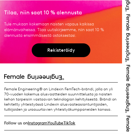
Tilaa, niin saat 10 % alennusta
Tule mukaan kokemaan naisten vapaus kaikissa
elämänvaiheissa. Tilaa uutiskirjeemme, niin saat 10 %
alennusta ensimmäisestä ostoksestasi.
Rekisteröidy
Female Engineering® on Lindexin FemTech-brändi, jolla on yli
70-vuoden kokemus alusvaatteiden suunnittelusta ja naisten
kehon tarpeisiin vastaavan teknologian kehityksestä. Brändi on
kehitetty yhteistyössä Lindexin alusvaateasiantuntijoiden,
tutkijoiden ja uraauurtavien yhteistyökumppaneiden kanssa.
Follow us on
Instagram
YouTube
TikTok