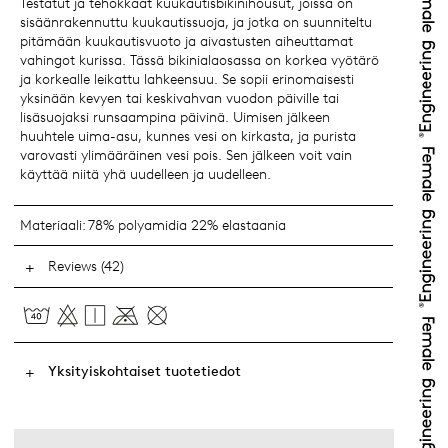
Testatut ja tehokkaat kuukautisbikinihousut, joissa on
sisäänrakennuttu kuukautissuoja, ja jotka on suunniteltu
pitämään kuukautisvuoto ja aivastusten aiheuttamat
vahingot kurissa. Tässä bikinialaosassa on korkea vyötärö
ja korkealle leikattu lahkeensuu. Se sopii erinomaisesti
yksinään kevyen tai keskivahvan vuodon päiville tai
lisäsuojaksi runsaampina päivinä. Uimisen jälkeen
huuhtele uima-asu, kunnes vesi on kirkasta, ja purista
varovasti ylimääräinen vesi pois. Sen jälkeen voit vain
käyttää niitä yhä uudelleen ja uudelleen.
Materiaali:
78% polyamidia 22% elastaania
Reviews (42)
Yksityiskohtaiset tuotetiedot