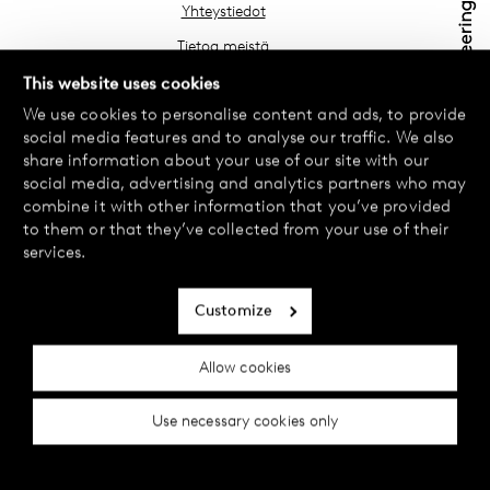
Yhteystiedot
Tietoa meistä
Etsi lähin myymäläsi
This website uses cookies
We use cookies to personalise content and ads, to provide
Usein kysyttyä
social media features and to analyse our traffic. We also
Käyttöehdot
share information about your use of our site with our
social media, advertising and analytics partners who may
Tietosuojakäytäntö
combine it with other information that you’ve provided
Vaihdot ja palautukset
to them or that they’ve collected from your use of their
services.
Maksu ja toimitukset
Evästekäytäntö
Customize
Saavutettavuusseloste
Allow cookies
Evästeasetukset
Use necessary cookies only
© 2024 Female Engineering.
A femtech brand by
All rights reserved.