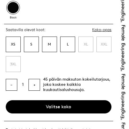
Black
Saatavilla olevat koot:
Koko-opas
XS
S
M
L
XL
XXL
3XL
45 päivän maksuton kokeilutarjous,
1
joka koskee kaikkia
−
+
kuukautisalushousuja.
Valitse koko