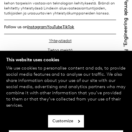
kehon tarpeisiin vastaavan teknologian kehityksestä. Brändi on
kehitetty yhteistyössä Lindexin alusvaateasiantuntijoiden,
tutkijoiden ja uraauurtavien yhteistyökumppaneiden kanssa.
Follow us on
Instagram
YouTube
TikTok
Yhteystiedot
Tietoa meistä
Etsi lähin myymäläsi
This website uses cookies
We use cookies to personalise content and ads, to provide
Usein kysyttyä
social media features and to analyse our traffic. We also
Käyttöehdot
share information about your use of our site with our
social media, advertising and analytics partners who may
Tietosuojakäytäntö
combine it with other information that you’ve provided
Vaihdot ja palautukset
to them or that they’ve collected from your use of their
services.
Maksu ja toimitukset
Evästekäytäntö
Customize
Saavutettavuusseloste