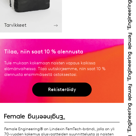
Tarvikkeet
Tilaa, niin saat 10 % alennusta
Tule mukaan kokemaan naisten vapaus kaikissa
elämänvaiheissa. Tilaa uutiskirjeemme, niin saat 10 %
alennusta ensimmäisestä ostoksestasi.
Rekisteröidy
Female Engineering® on Lindexin FemTech-brändi, jolla on yli
70-vuoden kokemus alusvaatteiden suunnittelusta ja naisten