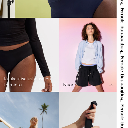
Kuukautisalushousujen
toiminta
Nuoret