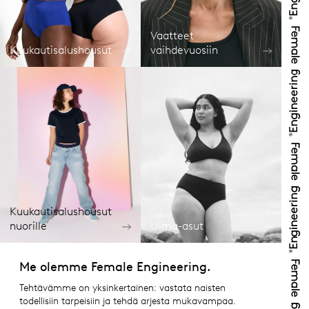
Vaatteet
Kuukautisalushousut
vaihdevuosiin
Kuukautisalushousut
nuorille
Uima-asut
Me olemme Female Engineering.
Tehtävämme on yksinkertainen: vastata naisten
todellisiin tarpeisiin ja tehdä arjesta mukavampaa.