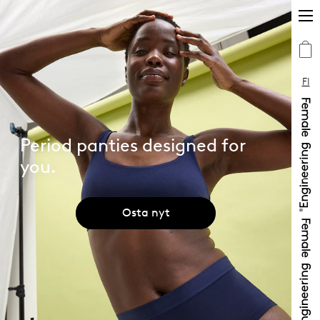
FI
Period panties designed for
you.
Osta nyt