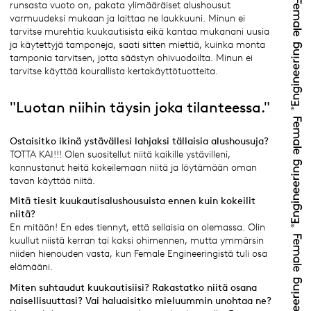
runsasta vuoto on, pakata ylimääräiset alushousut
varmuudeksi mukaan ja laittaa ne laukkuuni. Minun ei
tarvitse murehtia kuukautisista eikä kantaa mukanani uusia
ja käytettyjä tamponeja, saati sitten miettiä, kuinka monta
tamponia tarvitsen, jotta säästyn ohivuodoilta. Minun ei
tarvitse käyttää kourallista kertakäyttötuotteita.
"Luotan niihin täysin joka tilanteessa."
Ostaisitko ikinä ystävällesi lahjaksi tällaisia alushousuja?
TOTTA KAI!!! Olen suositellut niitä kaikille ystävilleni,
kannustanut heitä kokeilemaan niitä ja löytämään oman
tavan käyttää niitä.
Mitä tiesit kuukautisalushousuista ennen kuin kokeilit
niitä?
En mitään! En edes tiennyt, että sellaisia on olemassa. Olin
kuullut niistä kerran tai kaksi ohimennen, mutta ymmärsin
niiden hienouden vasta, kun Female Engineeringistä tuli osa
elämääni.
Miten suhtaudut kuukautisiisi? Rakastatko niitä osana
naisellisuuttasi? Vai haluaisitko mieluummin unohtaa ne?