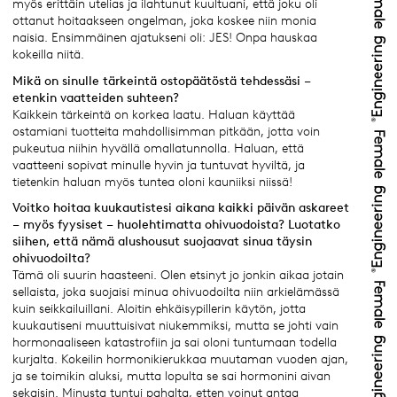
myös erittäin utelias ja ilahtunut kuultuani, että joku oli
ottanut hoitaakseen ongelman, joka koskee niin monia
naisia. Ensimmäinen ajatukseni oli: JES! Onpa hauskaa
kokeilla niitä.
Mikä on sinulle tärkeintä ostopäätöstä tehdessäsi –
etenkin vaatteiden suhteen?
Kaikkein tärkeintä on korkea laatu. Haluan käyttää
ostamiani tuotteita mahdollisimman pitkään, jotta voin
pukeutua niihin hyvällä omallatunnolla. Haluan, että
vaatteeni sopivat minulle hyvin ja tuntuvat hyviltä, ja
tietenkin haluan myös tuntea oloni kauniiksi niissä!
Voitko hoitaa kuukautistesi aikana kaikki päivän askareet
– myös fyysiset – huolehtimatta ohivuodoista? Luotatko
siihen, että nämä alushousut suojaavat sinua täysin
ohivuodoilta?
Tämä oli suurin haasteeni. Olen etsinyt jo jonkin aikaa jotain
sellaista, joka suojaisi minua ohivuodoilta niin arkielämässä
kuin seikkailuillani. Aloitin ehkäisypillerin käytön, jotta
kuukautiseni muuttuisivat niukemmiksi, mutta se johti vain
hormonaaliseen katastrofiin ja sai oloni tuntumaan todella
kurjalta. Kokeilin hormonikierukkaa muutaman vuoden ajan,
ja se toimikin aluksi, mutta lopulta se sai hormonini aivan
sekaisin. Minusta tuntui pahalta, etten voinut antaa