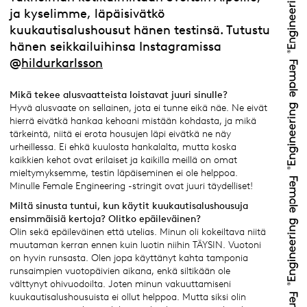
ja kyselimme, läpäisivätkö
kuukautisalushousut hänen testinsä. Tutustu
hänen seikkailuihinsa Instagramissa
@
hildurkarlsson
Mikä tekee alusvaatteista loistavat juuri sinulle?
Hyvä alusvaate on sellainen, jota ei tunne eikä näe. Ne eivät
hierrä eivätkä hankaa kehoani mistään kohdasta, ja mikä
tärkeintä, niitä ei erota housujen läpi eivätkä ne näy
urheillessa. Ei ehkä kuulosta hankalalta, mutta koska
kaikkien kehot ovat erilaiset ja kaikilla meillä on omat
mieltymyksemme, testin läpäiseminen ei ole helppoa.
Minulle Female Engineering -stringit ovat juuri täydelliset!
Miltä sinusta tuntui, kun käytit kuukautisalushousuja
ensimmäisiä kertoja? Olitko epäileväinen?
Olin sekä epäileväinen että utelias. Minun oli kokeiltava niitä
muutaman kerran ennen kuin luotin niihin TÄYSIN. Vuotoni
on hyvin runsasta. Olen jopa käyttänyt kahta tamponia
runsaimpien vuotopäivien aikana, enkä siltikään ole
välttynyt ohivuodoilta. Joten minun vakuuttamiseni
kuukautisalushousuista ei ollut helppoa. Mutta siksi olin