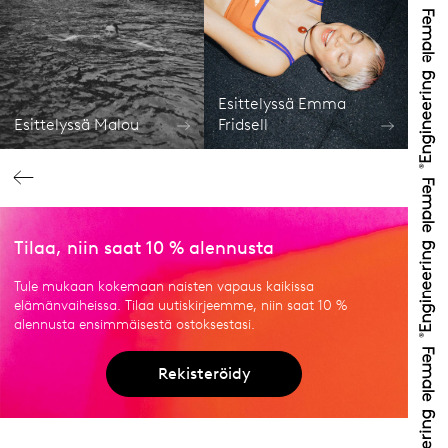
Esittelyssä Emma
Esittelyssä Malou
Fridsell
Tilaa, niin saat 10 % alennusta
Tule mukaan kokemaan naisten vapaus kaikissa
elämänvaiheissa. Tilaa uutiskirjeemme, niin saat 10 %
alennusta ensimmäisestä ostoksestasi.
Rekisteröidy