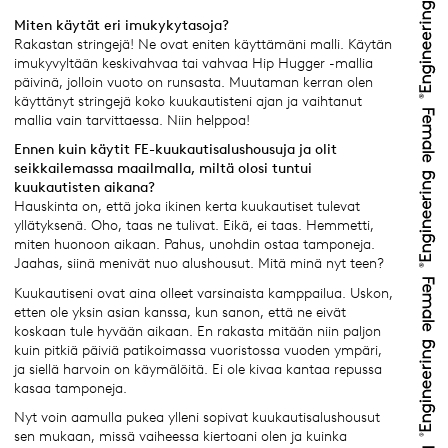
Miten käytät eri imukykytasoja?
Rakastan stringejä! Ne ovat eniten käyttämäni malli. Käytän
imukyvyltään keskivahvaa tai vahvaa Hip Hugger -mallia
päivinä, jolloin vuoto on runsasta. Muutaman kerran olen
käyttänyt stringejä koko kuukautisteni ajan ja vaihtanut
mallia vain tarvittaessa. Niin helppoa!
Ennen kuin käytit FE-kuukautisalushousuja ja olit
seikkailemassa maailmalla, miltä olosi tuntui
kuukautisten aikana?
Hauskinta on, että joka ikinen kerta kuukautiset tulevat
yllätyksenä. Oho, taas ne tulivat. Eikä, ei taas. Hemmetti,
miten huonoon aikaan. Pahus, unohdin ostaa tamponeja.
Jaahas, siinä menivät nuo alushousut. Mitä minä nyt teen?
Kuukautiseni ovat aina olleet varsinaista kamppailua. Uskon,
etten ole yksin asian kanssa, kun sanon, että ne eivät
koskaan tule hyvään aikaan. En rakasta mitään niin paljon
kuin pitkiä päiviä patikoimassa vuoristossa vuoden ympäri,
ja siellä harvoin on käymälöitä. Ei ole kivaa kantaa repussa
kasaa tamponeja.
Nyt voin aamulla pukea ylleni sopivat kuukautisalushousut
sen mukaan, missä vaiheessa kiertoani olen ja kuinka