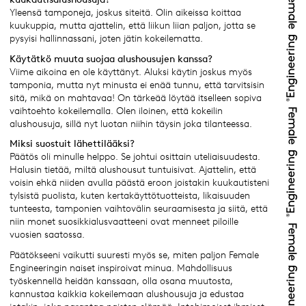
Yleensä tamponeja, joskus siteitä. Olin aikeissa koittaa
kuukuppia, mutta ajattelin, että liikun liian paljon, jotta se
pysyisi hallinnassani, joten jätin kokeilematta.
Käytätkö muuta suojaa alushousujen kanssa?
Viime aikoina en ole käyttänyt. Aluksi käytin joskus myös
tamponia, mutta nyt minusta ei enää tunnu, että tarvitsisin
sitä, mikä on mahtavaa! On tärkeää löytää itselleen sopiva
vaihtoehto kokeilemalla. Olen iloinen, että kokeilin
alushousuja, sillä nyt luotan niihin täysin joka tilanteessa.
Miksi suostuit lähettilääksi?
Päätös oli minulle helppo. Se johtui osittain uteliaisuudesta.
Halusin tietää, miltä alushousut tuntuisivat. Ajattelin, että
voisin ehkä niiden avulla päästä eroon joistakin kuukautisteni
tylsistä puolista, kuten kertakäyttötuotteista, likaisuuden
tunteesta, tamponien vaihtovälin seuraamisesta ja siitä, että
niin monet suosikkialusvaatteeni ovat menneet piloille
vuosien saatossa.
Päätökseeni vaikutti suuresti myös se, miten paljon Female
Engineeringin naiset inspiroivat minua. Mahdollisuus
työskennellä heidän kanssaan, olla osana muutosta,
kannustaa kaikkia kokeilemaan alushousuja ja edustaa