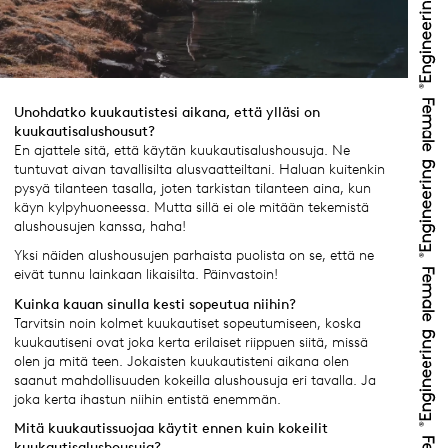
Unohdatko kuukautistesi aikana, että ylläsi on
kuukautisalushousut?
En ajattele sitä, että käytän kuukautisalushousuja. Ne
tuntuvat aivan tavallisilta alusvaatteiltani. Haluan kuitenkin
pysyä tilanteen tasalla, joten tarkistan tilanteen aina, kun
käyn kylpyhuoneessa. Mutta sillä ei ole mitään tekemistä
alushousujen kanssa, haha!
Yksi näiden alushousujen parhaista puolista on se, että ne
eivät tunnu lainkaan likaisilta. Päinvastoin!
Kuinka kauan sinulla kesti sopeutua niihin?
Tarvitsin noin kolmet kuukautiset sopeutumiseen, koska
kuukautiseni ovat joka kerta erilaiset riippuen siitä, missä
olen ja mitä teen. Jokaisten kuukautisteni aikana olen
saanut mahdollisuuden kokeilla alushousuja eri tavalla. Ja
joka kerta ihastun niihin entistä enemmän.
Mitä kuukautissuojaa käytit ennen kuin kokeilit
kuukautisalushousuja?