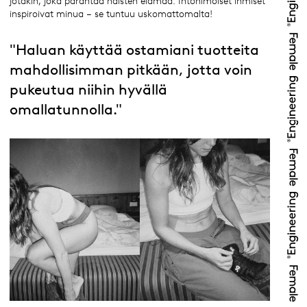
jotakin, joka parantaa naisten elämää. Intohimoiset ihmiset
inspiroivat minua – se tuntuu uskomattomalta!
"Haluan käyttää ostamiani tuotteita
mahdollisimman pitkään, jotta voin
pukeutua niihin hyvällä
omallatunnolla."