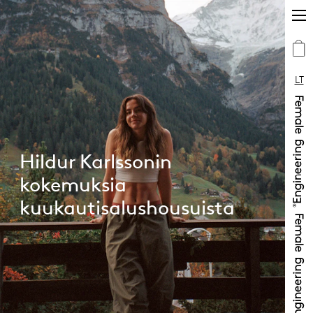
LT
Hildur Karlssonin
kokemuksia
kuukautisalushousuista