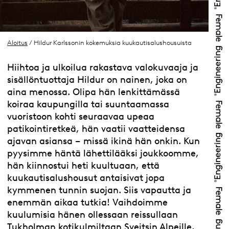
Aloitus
/ Hildur Karlssonin kokemuksia kuukautisalushousuista
Hiihtoa ja ulkoilua rakastava valokuvaaja ja
sisällöntuottaja Hildur on nainen, joka on
aina menossa. Olipa hän lenkittämässä
koiraa kaupungilla tai suuntaamassa
vuoristoon kohti seuraavaa upeaa
patikointiretkeä, hän vaatii vaatteidensa
ajavan asiansa – missä ikinä hän onkin. Kun
pyysimme häntä lähettilääksi joukkoomme,
hän kiinnostui heti kuultuaan, että
kuukautisalushousut antaisivat jopa
kymmenen tunnin suojan. Siis vapautta ja
enemmän aikaa tutkia! Vaihdoimme
kuulumisia hänen ollessaan reissullaan
Tukholman kotikulmiltaan Sveitsin Alpeille,