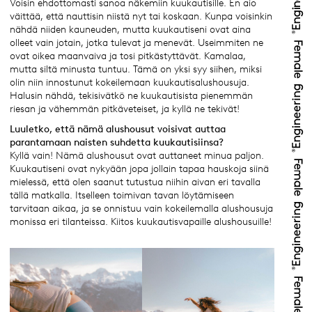
Voisin ehdottomasti sanoa näkemiin kuukautisille. En aio
väittää, että nauttisin niistä nyt tai koskaan. Kunpa voisinkin
nähdä niiden kauneuden, mutta kuukautiseni ovat aina
olleet vain jotain, jotka tulevat ja menevät. Useimmiten ne
ovat oikea maanvaiva ja tosi pitkästyttävät. Kamalaa,
mutta siltä minusta tuntuu. Tämä on yksi syy siihen, miksi
olin niin innostunut kokeilemaan kuukautisalushousuja.
Halusin nähdä, tekisivätkö ne kuukautisista pienemmän
riesan ja vähemmän pitkäveteiset, ja kyllä ne tekivät!
Luuletko, että nämä alushousut voisivat auttaa
parantamaan naisten suhdetta kuukautisiinsa?
Kyllä vain! Nämä alushousut ovat auttaneet minua paljon.
Kuukautiseni ovat nykyään jopa jollain tapaa hauskoja siinä
mielessä, että olen saanut tutustua niihin aivan eri tavalla
tällä matkalla. Itselleen toimivan tavan löytämiseen
tarvitaan aikaa, ja se onnistuu vain kokeilemalla alushousuja
monissa eri tilanteissa. Kiitos kuukautisvapaille alushousuille!