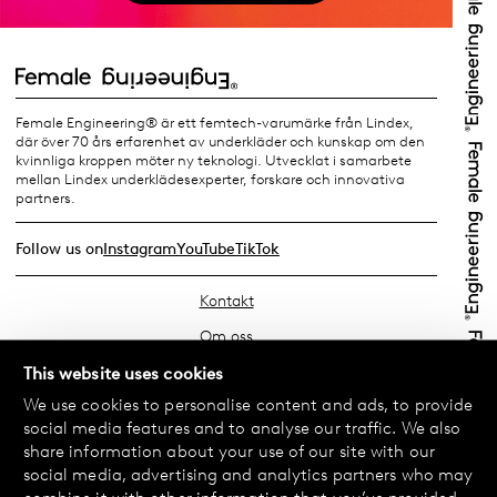
Female Engineering® är ett femtech-varumärke från Lindex,
där över 70 års erfarenhet av underkläder och kunskap om den
kvinnliga kroppen möter ny teknologi. Utvecklat i samarbete
mellan Lindex underklädesexperter, forskare och innovativa
partners.
Follow us on
Instagram
YouTube
TikTok
Kontakt
Om oss
Hitta din butik
This website uses cookies
We use cookies to personalise content and ads, to provide
FAQ
social media features and to analyse our traffic. We also
Köpvillkor
share information about your use of our site with our
social media, advertising and analytics partners who may
Integritetspolicy