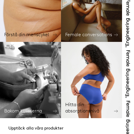
Förstå din menscykel
Female conversations
Hitta din
Bakom kulisserna
absorptionsnivå
Upptäck alla våra produkter