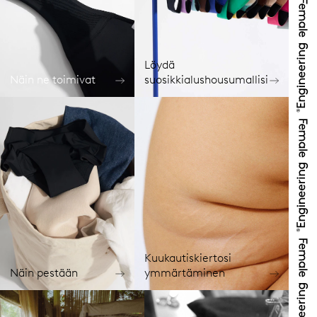
Löydä
Näin ne toimivat
suosikkialushousumallisi
Kuukautiskiertosi
Näin pestään
ymmärtäminen