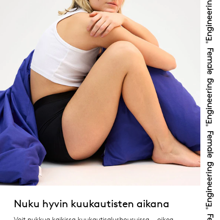
Nuku hyvin kuukautisten aikana
Voit nukkua kaikissa kuukautisalushousuissa – oikea