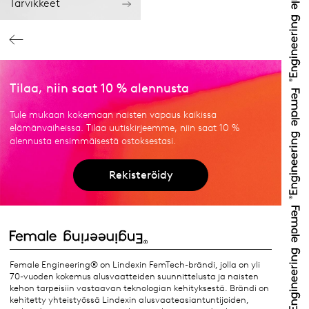
Tarvikkeet
Tilaa, niin saat 10 % alennusta
Tule mukaan kokemaan naisten vapaus kaikissa
elämänvaiheissa. Tilaa uutiskirjeemme, niin saat 10 %
alennusta ensimmäisestä ostoksestasi.
Rekisteröidy
Female Engineering® on Lindexin FemTech-brändi, jolla on yli
70-vuoden kokemus alusvaatteiden suunnittelusta ja naisten
kehon tarpeisiin vastaavan teknologian kehityksestä. Brändi on
kehitetty yhteistyössä Lindexin alusvaateasiantuntijoiden,