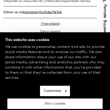
tutkijoiden ja uraauurtavien yhteistyökumppaneiden kanssa.
Follow us on
Instagram
YouTube
TikTok
Yhteystiedot
Tietoa meistä
Etsi lähin myymäläsi
This website uses cookies
We use cookies to personalise content and ads, to provide
Usein kysyttyä
social media features and to analyse our traffic. We also
Käyttöehdot
share information about your use of our site with our
social media, advertising and analytics partners who may
Tietosuojakäytäntö
combine it with other information that you’ve provided
Vaihdot ja palautukset
to them or that they’ve collected from your use of their
services.
Maksu ja toimitukset
Evästekäytäntö
Customize
Saavutettavuusseloste
Allow cookies
Evästeasetukset