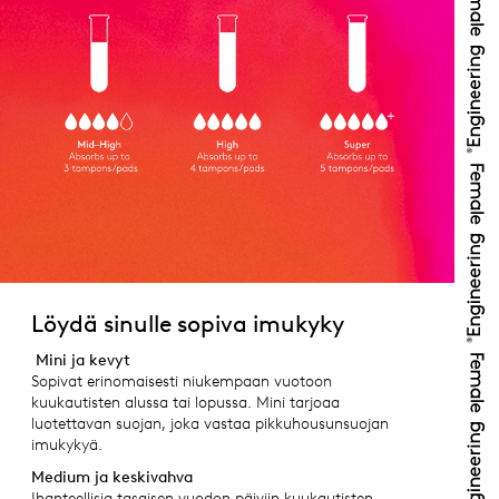
Löydä sinulle sopiva imukyky
Mini ja kevyt
Sopivat erinomaisesti niukempaan vuotoon
kuukautisten alussa tai lopussa. Mini tarjoaa
luotettavan suojan, joka vastaa pikkuhousunsuojan
imukykyä.
Medium ja keskivahva
Ihanteellisia tasaisen vuodon päiviin kuukautisten