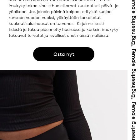
imukyky takaa sinulle huolettomat kuukautiset päivä- ja
yöaikaan. Jos joinain päivinä kaipaat erityistä suojaa
runsaan vuodon vuoksi, yökäyttöön tarkoitetut
kuukautisalushousut on turvanasi. Kirjaimellisesti.
Edestä ja takaa pidennetty haaraosa ja korkein imukyky
takaavat turvatut ja levolliset unet näissä malleissa.
Osta nyt