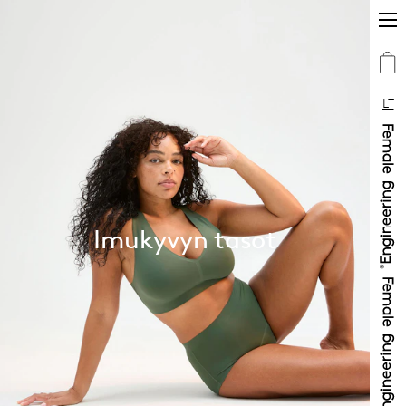
LT
Imukyvyn tasot