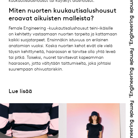
kuukautisalushousut tai käytetyt alushousut.
Miten nuorten kuukautisalushousut
eroavat aikuisten malleista?
Female Engineering -kuukautisalushousut teini-ikäisille
on kehitetty vastaamaan nuorten tarpeita ja kattamaan
kaikki suojatarpeet. Ensinnäkin istuvuus on erilainen
anatomian vuoksi. Koska nuorten kehot eivät ole vielä
täysin kehittyneitä, haaraosan ei tarvitse olla yhtä leveä
tai pitkä. Toiseksi, nuoret tarvitsevat kapeamman
haaraosan, jotta vältytään taittumiselta, joka johtaisi
suurempaan ohivuotoriskiin.
Lue lisää