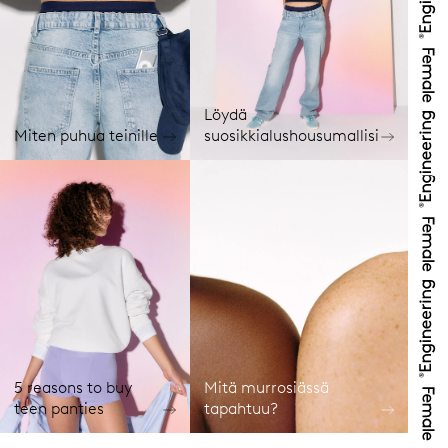
Löydä
Miten puhua teinille
suosikkialushousumallisi
5 reasons to buy
Mitä murrosiässä
teen panties
tapahtuu?