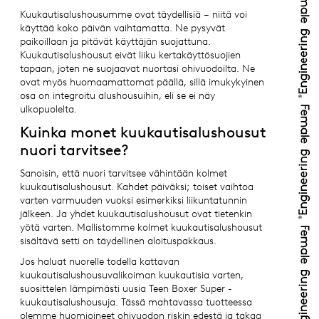
Kuukautisalushousumme ovat täydellisiä – niitä voi
käyttää koko päivän vaihtamatta. Ne pysyvät
paikoillaan ja pitävät käyttäjän suojattuna.
Kuukautisalushousut eivät liiku kertakäyttösuojien
tapaan, joten ne suojaavat nuortasi ohivuodoilta. Ne
ovat myös huomaamattomat päällä, sillä imukykyinen
osa on integroitu alushousuihin, eli se ei näy
ulkopuolelta.
Kuinka monet kuukautisalushousut
nuori tarvitsee?
Sanoisin, että nuori tarvitsee vähintään kolmet
kuukautisalushousut. Kahdet päiväksi; toiset vaihtoa
varten varmuuden vuoksi esimerkiksi liikuntatunnin
jälkeen. Ja yhdet kuukautisalushousut ovat tietenkin
yötä varten. Mallistomme kolmet kuukautisalushousut
sisältävä setti on täydellinen aloituspakkaus.
Jos haluat nuorelle todella kattavan
kuukautisalushousuvalikoiman kuukautisia varten,
suosittelen lämpimästi uusia Teen Boxer Super -
kuukautisalushousuja. Tässä mahtavassa tuotteessa
olemme huomioineet ohivuodon riskin edestä ja takaa