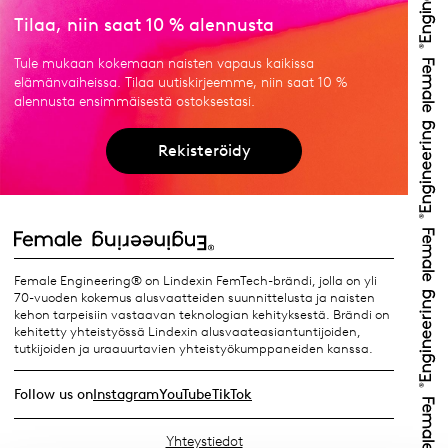
Tilaa, niin saat 10 % alennusta
Tule mukaan kokemaan naisten vapaus kaikissa
elämänvaiheissa. Tilaa uutiskirjeemme, niin saat 10 %
alennusta ensimmäisestä ostoksestasi.
Rekisteröidy
Female Engineering® on Lindexin FemTech-brändi, jolla on yli
70-vuoden kokemus alusvaatteiden suunnittelusta ja naisten
kehon tarpeisiin vastaavan teknologian kehityksestä. Brändi on
kehitetty yhteistyössä Lindexin alusvaateasiantuntijoiden,
tutkijoiden ja uraauurtavien yhteistyökumppaneiden kanssa.
Follow us on
Instagram
YouTube
TikTok
Yhteystiedot