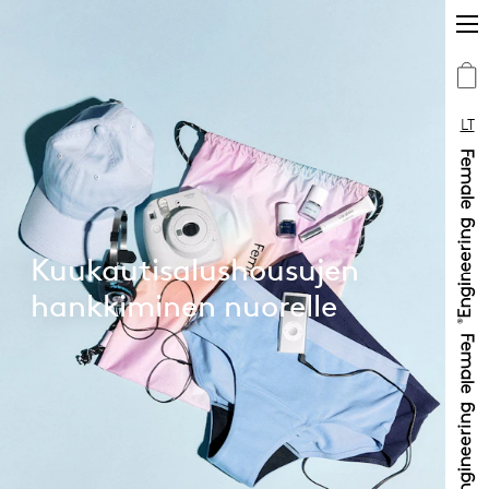
LT
Kuukautisalushousujen
hankkiminen nuorelle