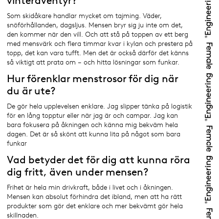
vinteräventyr?
Som skidåkare handlar mycket om tajming. Väder,
snöförhållanden, dagsljus. Mensen bryr sig ju inte om det,
den kommer när den vill. Och att stå på toppen av ett berg
med mensvärk och flera timmar kvar i kylan och prestera på
topp, det kan vara tufft. Men det är också därför det känns
så viktigt att prata om – och hitta lösningar som funkar.
Hur förenklar menstrosor för dig när
du är ute?
De gör hela upplevelsen enklare. Jag slipper tänka på logistik
för en lång topptur eller när jag är och campar. Jag kan
bara fokusera på åkningen och känna mig bekväm hela
dagen. Det är så skönt att kunna lita på något som bara
funkar
Vad betyder det för dig att kunna röra
dig fritt, även under mensen?
Frihet är hela min drivkraft, både i livet och i åkningen.
Mensen kan absolut förhindra det ibland, men att ha rätt
produkter som gör det enklare och mer bekvämt gör hela
skillnaden.