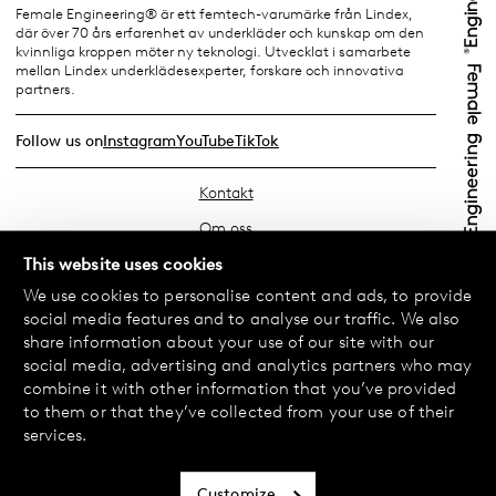
Female Engineering® är ett femtech-varumärke från Lindex,
där över 70 års erfarenhet av underkläder och kunskap om den
kvinnliga kroppen möter ny teknologi. Utvecklat i samarbete
mellan Lindex underklädesexperter, forskare och innovativa
partners.
Follow us on
Instagram
YouTube
TikTok
Kontakt
Om oss
Hitta din butik
This website uses cookies
We use cookies to personalise content and ads, to provide
FAQ
social media features and to analyse our traffic. We also
Köpvillkor
share information about your use of our site with our
social media, advertising and analytics partners who may
Integritetspolicy
combine it with other information that you’ve provided
Byte & Retur
to them or that they’ve collected from your use of their
services.
Betalning & Leverans
Cookiepolicy
Customize