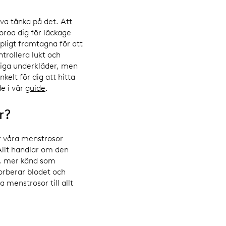
va tänka på det. Att
oroa dig för läckage
pligt framtagna för att
trollera lukt och
liga underkläder, men
elt för dig att hitta
de i vår
guide
.
or?
är våra menstrosor
Allt handlar om den
n, mer känd som
orberar blodet och
 menstrosor till allt