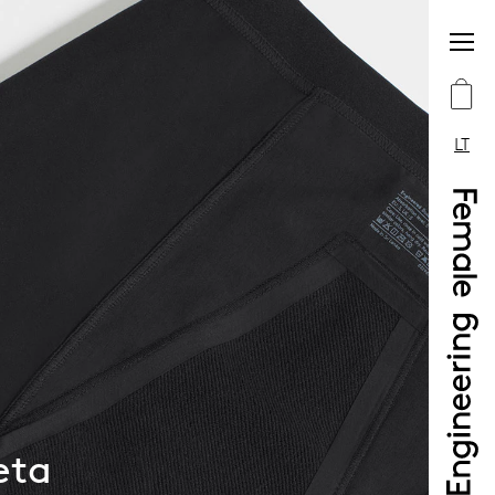
LT
eta