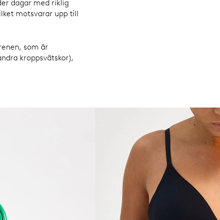
der dagar med riklig
ilket motsvarar upp till
renen, som är
andra kroppsvätskor),