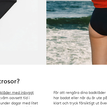
trosor?
kläder med inbyggt
För att rengöra dina badkläde
kväm oavsett tid i
har badat eller när du är ute på
under dagar med litet
klart och tryck försiktigt ut öv