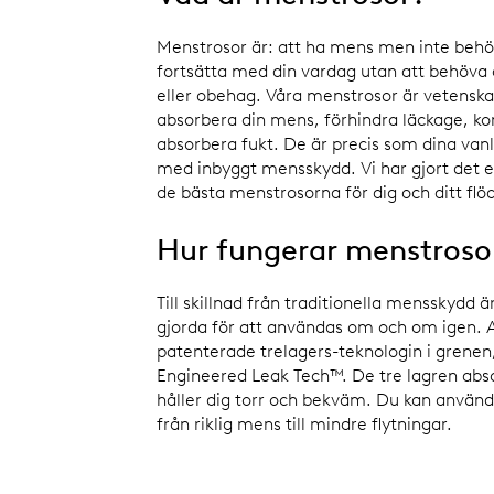
Menstrosor är: att ha mens men inte behö
fortsätta med din vardag utan att behöva 
eller obehag. Våra menstrosor är vetenska
absorbera din mens, förhindra läckage, kon
absorbera fukt. De är precis som dina van
med inbyggt mensskydd. Vi har gjort det enk
de bästa menstrosorna för dig och ditt flö
Hur fungerar menstros
Till skillnad från traditionella mensskydd 
gjorda för att användas om och om igen. 
patenterade trelagers-teknologin i grene
Engineered Leak Tech™. De tre lagren abs
håller dig torr och bekväm. Du kan använda
från riklig mens till mindre flytningar.