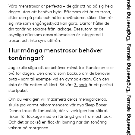
Våra menstrosor är perfekta – de går att ha på sig hela
dagen utan att behöva byta. Eftersom det är en trosa,
sitter den på plats och håller användaren säker. Den rör
sig inte som engångsskydd kan göra. Därför håller de
din tonåring säkrare från läckage. Dessutom är de
osynliga eftersom absorptionsdelen är integrerad i
trosan och inte syns utifrån.
Hur många menstrosor behöver
tonåringar?
Jag skulle säga att de behöver minst tre. Kanske en eller
två för dagen. Den andra som backup om de behöver
byta - som till exempel vid en gympalektion. Och den
sista är för natten så klart. Så vårt
3-pack
är ett perfekt
startpaket
Om du verkligen vill maximera deras mensgarderob,
skulle jag varmt rekommendera vår nya
Sleep Boxer
.
Denna trosa är fantastisk, där vi verkligen har säkrat
risken för läckage med en förlängd gren fram och bak.
Och det är också en fläckfri lösning när din tonåring
vaknar på morgonen.