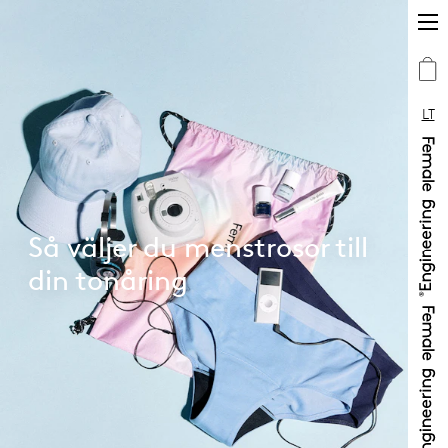
LT
Så väljer du menstrosor till
din tonåring