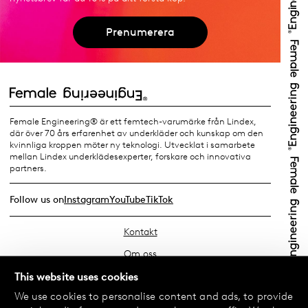
Prenumerera
Female Engineering® är ett femtech-varumärke från Lindex,
där över 70 års erfarenhet av underkläder och kunskap om den
kvinnliga kroppen möter ny teknologi. Utvecklat i samarbete
mellan Lindex underklädesexperter, forskare och innovativa
partners.
Follow us on
Instagram
YouTube
TikTok
Kontakt
Om oss
Hitta din butik
This website uses cookies
We use cookies to personalise content and ads, to provide
FAQ