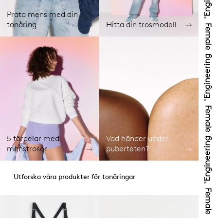
Prata mens med din
tonåring
Hitta din trosmodell
5 fördelar med
Vad händer under
menstrosor
puberteten?
Utforska våra produkter för tonåringar