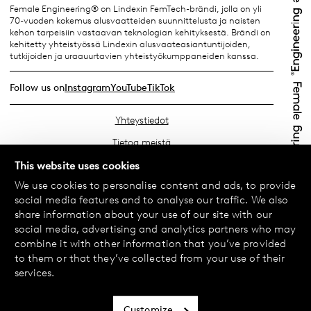
Female Engineering® on Lindexin FemTech-brändi, jolla on yli
70-vuoden kokemus alusvaatteiden suunnittelusta ja naisten
kehon tarpeisiin vastaavan teknologian kehityksestä. Brändi on
kehitetty yhteistyössä Lindexin alusvaateasiantuntijoiden,
tutkijoiden ja uraauurtavien yhteistyökumppaneiden kanssa.
Follow us on
Instagram
YouTube
TikTok
Yhteystiedot
Tietoa meistä
Etsi lähin myymäläsi
This website uses cookies
We use cookies to personalise content and ads, to provide
Usein kysyttyä
social media features and to analyse our traffic. We also
Käyttöehdot
share information about your use of our site with our
social media, advertising and analytics partners who may
Tietosuojakäytäntö
combine it with other information that you’ve provided
Vaihdot ja palautukset
to them or that they’ve collected from your use of their
services.
Maksu ja toimitukset
Evästekäytäntö
Customize