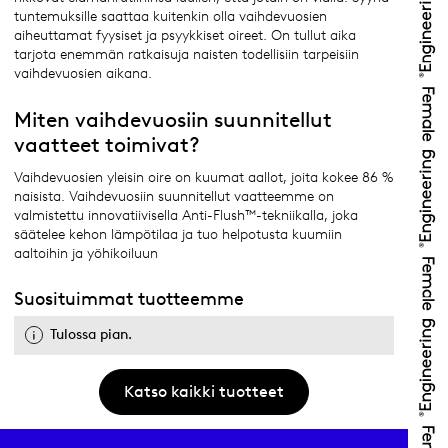
tuntemuksille saattaa kuitenkin olla vaihdevuosien
aiheuttamat fyysiset ja psyykkiset oireet. On tullut aika
tarjota enemmän ratkaisuja naisten todellisiin tarpeisiin
vaihdevuosien aikana.
Miten vaihdevuosiin suunnitellut
vaatteet toimivat?
Vaihdevuosien yleisin oire on kuumat aallot, joita kokee 86 %
naisista. Vaihdevuosiin suunnitellut vaatteemme on
valmistettu innovatiivisella Anti-Flush™-tekniikalla, joka
säätelee kehon lämpötilaa ja tuo helpotusta kuumiin
aaltoihin ja yöhikoiluun
Suosituimmat tuotteemme
Tulossa pian.
Katso kaikki tuotteet