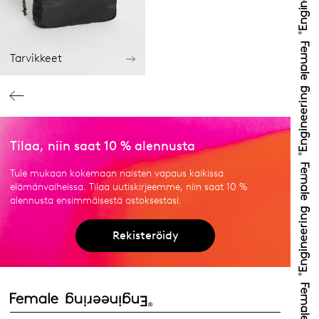
Tarvikkeet
Tilaa, niin saat 10 % alennusta
Tule mukaan kokemaan naisten vapaus kaikissa
elämänvaiheissa. Tilaa uutiskirjeemme, niin saat 10 %
alennusta ensimmäisestä ostoksestasi.
Rekisteröidy