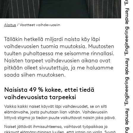
Aloitus
/ Vaatteet vaihdevuosiin
Tälläkin hetkellä miljardi naista käy läpi
vaihdevuosien tuomia muutoksia. Muutosten
tuulten puhaltaessa me seisomme rinnallasi.
Naisten tarpeet vaihdevuosien aikana ovat
pitkään olleet sivuutettuja, ja me haluamme
saada siihen muutoksen.
Naisista 49 % kokee, ettei tiedä
vaihdevuosista tarpeeksi
Vaikka kaikki naiset käyvät läpi vaihdevuodet, se on silti
elämänvaihe, josta puhutaan liian vähän. Vaihdevuosiin
liittyvä stigma ja tiedon puute vaikuttavat naisiin joka päivä.
Naiset jättävät ihmissuhteensa, vaihtavat työpaikkaa ja
rikkovat elämänrutiininsa luullen, että jotain on vialla. Syynä