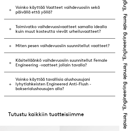
Voinko käyttää Vaatteet vaihdevuosiin sekä
päivällä että yöllä?
Toimivatko vaihdevuosivaatteet samalla idealla
kuin muut kosteutta vievät urheiluvaatteet?
Miten pesen vaihdevuosiin suunnitellut vaatteet?
Käsitelläänkö vaihdevuosiin suunnitellut Female
Engineering -vaatteet jollain tavalla?
Voinko käyttää tavallisia alushousujani
lyhytlahkeisten Engineered Anti-Flush -
bokserialushousujen alla?
Tutustu kaikkiin tuotteisiimme