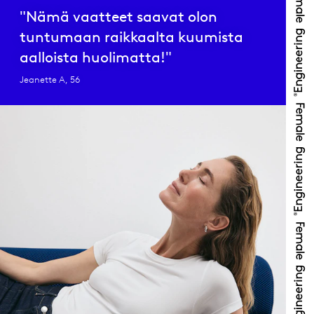
"Nämä vaatteet saavat olon
tuntumaan raikkaalta kuumista
aalloista huolimatta!"
Jeanette A, 56