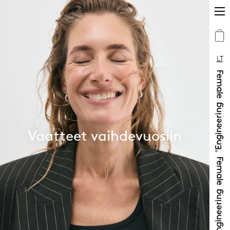
LT
Vaatteet vaihdevuosiin