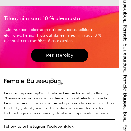
Tilaa, niin saat 10 % alennusta
Tule mukaan kokemaan naisten vapaus kaikissa
elämänvaiheissa. Tilaa uutiskirjeemme, niin saat 10 %
alennusta ensimmäisestä ostoksestasi.
Rekisteröidy
Female Engineering® on Lindexin FemTech-brändi, jolla on yli
70-vuoden kokemus alusvaatteiden suunnittelusta ja naisten
kehon tarpeisiin vastaavan teknologian kehityksestä. Brändi on
kehitetty yhteistyössä Lindexin alusvaateasiantuntijoiden,
tutkijoiden ja uraauurtavien yhteistyökumppaneiden kanssa.
Follow us on
Instagram
YouTube
TikTok