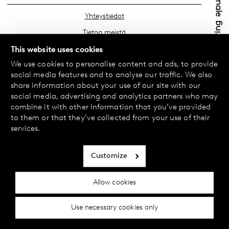
Yhteystiedot
Tietoa meistä
Etsi lähin myymäläsi
This website uses cookies
We use cookies to personalise content and ads, to provide
Usein kysyttyä
social media features and to analyse our traffic. We also
Käyttöehdot
share information about your use of our site with our
social media, advertising and analytics partners who may
Tietosuojakäytäntö
combine it with other information that you’ve provided
Vaihdot ja palautukset
to them or that they’ve collected from your use of their
services.
Maksu ja toimitukset
Evästekäytäntö
Customize
Saavutettavuusseloste
Allow cookies
Evästeasetukset
Use necessary cookies only
© 2024 Female Engineering.
A femtech brand by
All rights reserved.