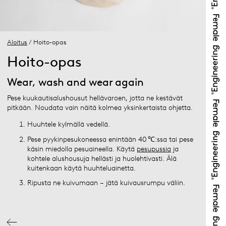
Aloitus
/ Hoito-opas
Hoito-opas
Wear, wash and wear again
Pese kuukautisalushousut hellävaroen, jotta ne kestävät
pitkään. Noudata vain näitä kolmea yksinkertaista ohjetta.
Huuhtele kylmällä vedellä.
Pese pyykinpesukoneessa enintään 40 ℃:ssa tai pese
käsin miedolla pesuaineella. Käytä
pesupussia
ja
kohtele alushousuja hellästi ja huolehtivasti. Älä
kuitenkaan käytä huuhteluainetta.
Ripusta ne kuivumaan – jätä kuivausrumpu väliin.