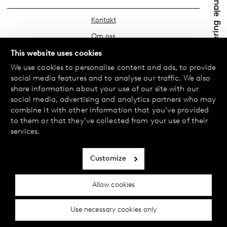
Kontakt
Om oss
Hitta din butik
This website uses cookies
We use cookies to personalise content and ads, to provide
FAQ
social media features and to analyse our traffic. We also
Köpvillkor
share information about your use of our site with our
social media, advertising and analytics partners who may
Integritetspolicy
combine it with other information that you’ve provided
Byte & Retur
to them or that they’ve collected from your use of their
services.
Betalning & Leverans
Cookiepolicy
Customize
Tillgänglighetsredogörelse
Allow cookies
Cookie inställningar
Use necessary cookies only
© 2024 Female Engineering.
A femtech brand by
All rights reserved.