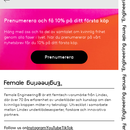
Prenumerera och få 10% på ditt första köp
Häng med oss och ta del av samtalet om kvinnlig frihet
genom alla faser i livet. När du prenumererar på vårt
nyhetsbrev får du 10% på ditt första köp.
Prenumerera
Female Engineering® är ett femtech-varumärke från Lindex,
där över 70 års erfarenhet av underkläder och kunskap om den
kvinnliga kroppen möter ny teknologi. Utvecklat i samarbete
mellan Lindex underklädesexperter, forskare och innovativa
partners.
Follow us on
Instagram
YouTube
TikTok