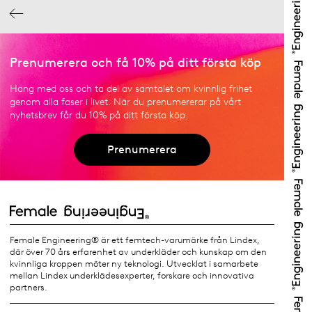
Prenumerera och få 10% på ditt första köp
Häng med oss och ta del av samtalet om kvinnlig frihet
genom alla faser i livet. När du prenumererar på vårt
nyhetsbrev får du 10% på ditt första köp.
Prenumerera
Female Engineering® är ett femtech-varumärke från Lindex,
där över 70 års erfarenhet av underkläder och kunskap om den
kvinnliga kroppen möter ny teknologi. Utvecklat i samarbete
mellan Lindex underklädesexperter, forskare och innovativa
partners.