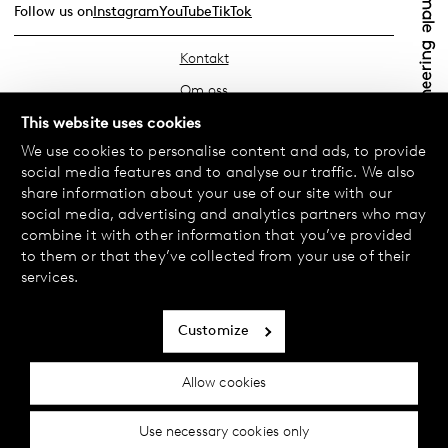
Follow us on
Instagram
YouTube
TikTok
Kontakt
Om oss
Hitta din butik
This website uses cookies
We use cookies to personalise content and ads, to provide
FAQ
social media features and to analyse our traffic. We also
Köpvillkor
share information about your use of our site with our
social media, advertising and analytics partners who may
Integritetspolicy
combine it with other information that you’ve provided
Byte & Retur
to them or that they’ve collected from your use of their
services.
Betalning & Leverans
Cookiepolicy
Customize
Tillgänglighetsredogörelse
Allow cookies
Cookie inställningar
Use necessary cookies only
© 2024 Female Engineering.
A femtech brand by