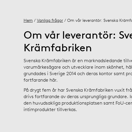
Hem
/
Vanliga frågor
/ Om vår leverantör: Svenska Krämf
Om vår leverantör: S
Krämfabriken
Svenska Krämfabriken är en marknadsledande tillv
varumärkesägare och utvecklare inom skönhet, häl
grundades i Sverige 2014 och deras kontor samt pr
fortfarande här.
På drygt fem år har Svenska Krämfabriken vuxit från
drivs fortfarande av deras ursprungliga grundare. I
den huvudsakliga produktionsplatsen samt FoU-cen
intimprodukter tillverkas.