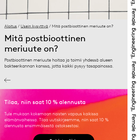
Aloitus
/
Usein kysyttyä
/ Mitä postbioottinen meriuute on?
Mitä postbioottinen
meriuute on?
Postbioottinen meriuute hoitaa ja toimii yhdessä alueen
bakteerikannan kanssa, jotta kaikki pysyy tasapainossa.
Tilaa, niin saat 10 % alennusta
Tule mukaan kokemaan naisten vapaus kaikissa
elämänvaiheissa. Tilaa uutiskirjeemme, niin saat 10 %
alennusta ensimmäisestä ostoksestasi.