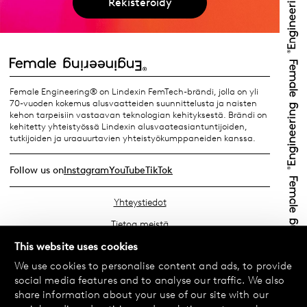
Rekisteröidy
Female Engineering® on Lindexin FemTech-brändi, jolla on yli
70-vuoden kokemus alusvaatteiden suunnittelusta ja naisten
kehon tarpeisiin vastaavan teknologian kehityksestä. Brändi on
kehitetty yhteistyössä Lindexin alusvaateasiantuntijoiden,
tutkijoiden ja uraauurtavien yhteistyökumppaneiden kanssa.
Follow us on
Instagram
YouTube
TikTok
Yhteystiedot
Tietoa meistä
Etsi lähin myymäläsi
This website uses cookies
We use cookies to personalise content and ads, to provide
Usein kysyttyä
social media features and to analyse our traffic. We also
Käyttöehdot
share information about your use of our site with our