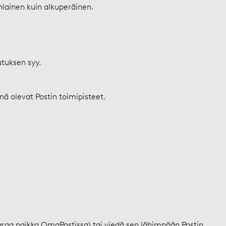
lainen kuin alkuperäinen.
utuksen syy.
nnä olevat Postin toimipisteet.
varaa paikka OmaPostissa) tai viedä sen lähimpään Postin