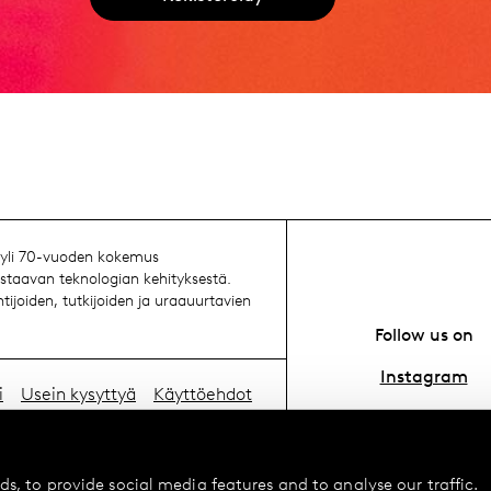
n yli 70-vuoden kokemus
astaavan teknologian kehityksestä.
tijoiden, tutkijoiden ja uraauurtavien
Follow us on
Instagram
i
Usein kysyttyä
Käyttöehdot
YouTube
 ja toimitukset
Evästekäytäntö
TikTok
s, to provide social media features and to analyse our traffic.