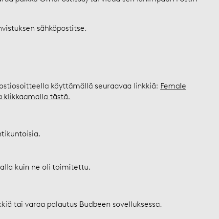
hvistuksen sähköpostitse.
ostiosoitteella käyttämällä seuraavaa linkkiä:
Female
a klikkaamalla tästä.
tikuntoisia.
la kuin ne oli toimitettu.
kkiä tai varaa palautus Budbeen sovelluksessa.