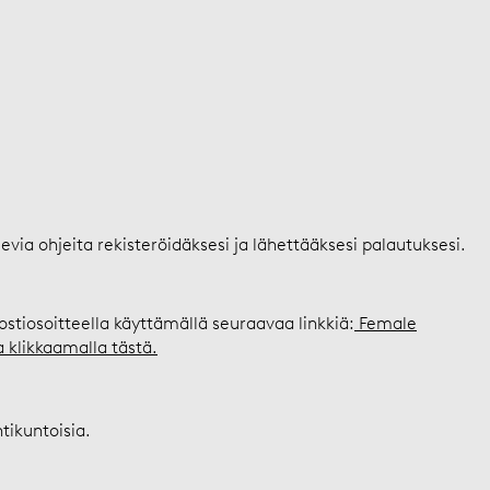
levia ohjeita rekisteröidäksesi ja lähettääksesi palautuksesi.
ostiosoitteella käyttämällä seuraavaa linkkiä:
Female
a klikkaamalla tästä.
tikuntoisia.