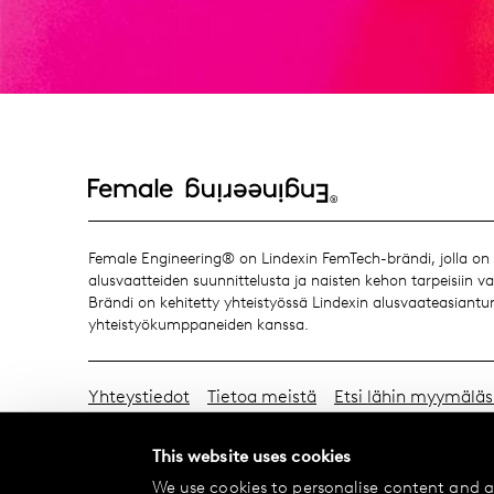
Female Engineering® on Lindexin FemTech-brändi, jolla o
alusvaatteiden suunnittelusta ja naisten kehon tarpeisiin v
Brändi on kehitetty yhteistyössä Lindexin alusvaateasiantun
yhteistyökumppaneiden kanssa.
Yhteystiedot
Tietoa meistä
Etsi lähin myymäläs
Tietosuojakäytäntö
Vaihdot ja palautukset
Maksu
This website uses cookies
Evästeasetukset
Saavutettavuusseloste
We use cookies to personalise content and ad