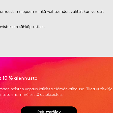
tomaattiin riippuen minkä vaihtoehdon valitsit kun varasit
hvistuksen sähköpostitse.
at 10 % alennusta
aan naisten vapaus kaikissa elämänvaiheissa. Tilaa uutiskir
ennusta ensimmäisestä ostoksestasi.
Rekisteröidy