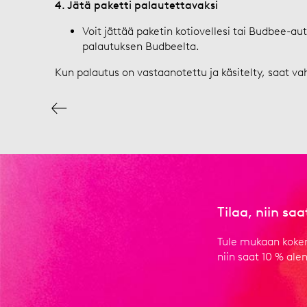
4. Jätä paketti palautettavaksi
Voit jättää paketin kotiovellesi tai Budbee-au
palautuksen Budbeelta.
Kun palautus on vastaanotettu ja käsitelty, saat va
Tilaa, niin sa
Tule mukaan kokem
niin saat 10 % al