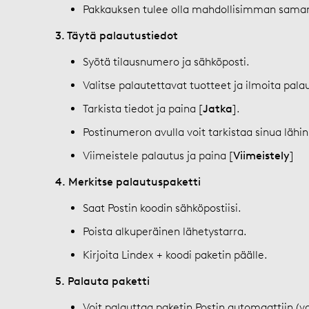
Pakkauksen tulee olla mahdollisimman saman
3. Täytä palautustiedot
Syötä tilausnumero ja sähköposti.
Valitse palautettavat tuotteet ja ilmoita pala
Tarkista tiedot ja paina [
Jatka
].
Postinumeron avulla voit tarkistaa sinua lähi
Viimeistele palautus ja paina [
Viimeistely
]
4. Merkitse palautuspaketti
Saat Postin koodin sähköpostiisi.
Poista alkuperäinen lähetystarra.
Kirjoita Lindex + koodi paketin päälle.
5. Palauta paketti
Voit palauttaa paketin Postin automaattiin (