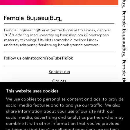
Female Engineering® er et femtech-merke fra Lindex, der over
70 års erfaring med undertøy og kunnskap om kvinnekroppen
møter ny teknologi. Utviklet i samarbeid mellom Lindex’
undertøyseksperter, forskere og banebrytende partnere.
Follow us on
Instagram
YouTube
TikTok
Kontakt oss
Om oss
Finn din butikk
This website uses cookies
We use cookies to personalise content and ads, to provide
Vanlige spørsmål
social media features and to analyse our traffic. We also
Vilkår
share information about your use of our site with our
social media, advertising and analytics partners who may
Personvernerklæring
combine it with other information that you’ve provided
Bytte og retur
to them or that they’ve collected from your use of their