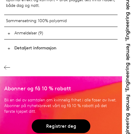
både dag og natt.
Sammensetning:
100% polyamid
Anmeldelser (9)
Detaljert informasjon
Abonner og få 10 % rabatt
Bli en del av samtalen om kvinnelig frihet i alle faser av livet.
Abonner på nyhetsbrevet vårt og få 10 % rabatt på det
første kjøpet ditt.
Registrer deg