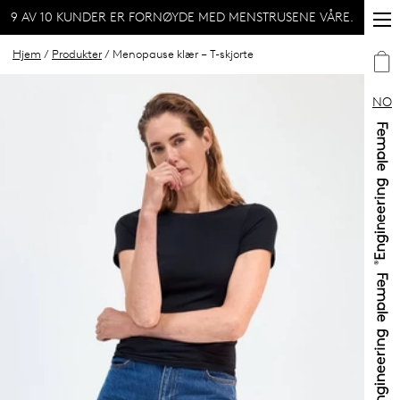
9 AV 10 KUNDER ER FORNØYDE MED MENSTRUSENE VÅRE.
Hjem
/
Produkter
/ Menopause klær – T-skjorte
NO