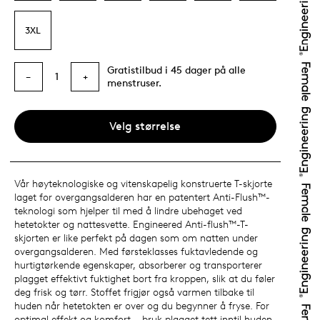
3XL
Gratistilbud i 45 dager på alle
1
−
+
menstruser.
Velg størrelse
Vår høyteknologiske og vitenskapelig konstruerte T-skjorte
laget for overgangsalderen har en patentert Anti-Flush™-
teknologi som hjelper til med å lindre ubehaget ved
hetetokter og nattesvette. Engineered Anti-flush™-T-
skjorten er like perfekt på dagen som om natten under
overgangsalderen. Med førsteklasses fuktavledende og
hurtigtørkende egenskaper, absorberer og transporterer
plagget effektivt fuktighet bort fra kroppen, slik at du føler
deg frisk og tørr. Stoffet frigjør også varmen tilbake til
huden når hetetokten er over og du begynner å fryse. For
optimal effekt og komfort – bruk plagget tett inntil huden,