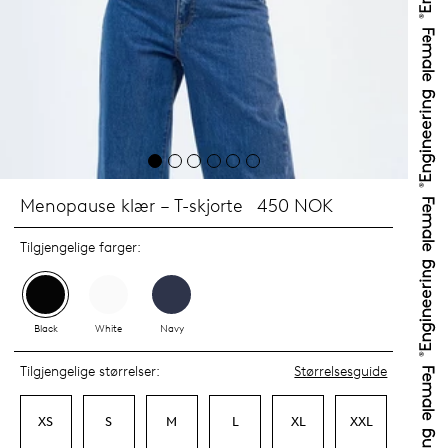
Menopause klær – T-skjorte
450 NOK
Tilgjengelige farger:
Black
White
Navy
Tilgjengelige størrelser:
Størrelsesguide
XS
S
M
L
XL
XXL