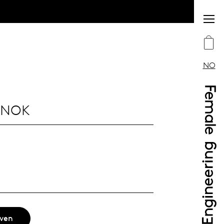
NO
 NOK
rven