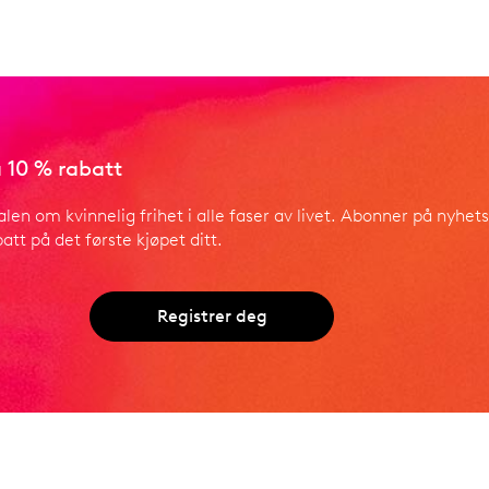
 10 % rabatt
alen om kvinnelig frihet i alle faser av livet. Abonner på nyhet
att på det første kjøpet ditt.
Registrer deg