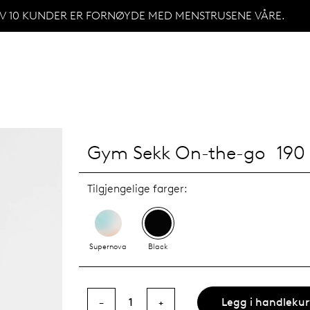
AV 10 KUNDER ER FORNØYDE MED MENSTRUSENE VÅRE.
Gym Sekk On-the-go
190
Tilgjengelige farger:
Supernova
Black
Legg i handleku
1
−
+