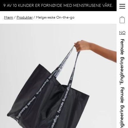
9 AV 10 KUNDER ER FORNØYDE MED MENSTRUSENE VÅRE.
Hjem
/
Produkter
/ Helgeveske On-the-go
NO