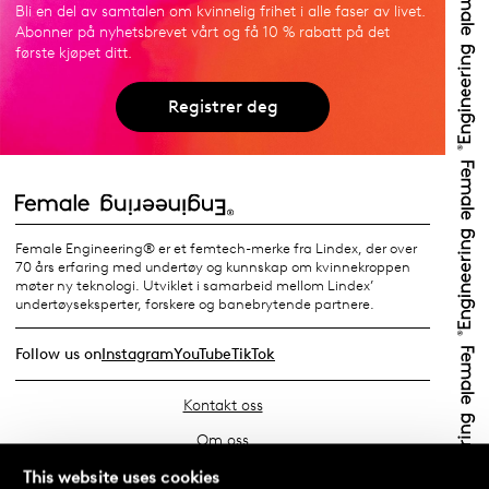
Bli en del av samtalen om kvinnelig frihet i alle faser av livet.
Abonner på nyhetsbrevet vårt og få 10 % rabatt på det
første kjøpet ditt.
Registrer deg
Female Engineering® er et femtech-merke fra Lindex, der over
70 års erfaring med undertøy og kunnskap om kvinnekroppen
møter ny teknologi. Utviklet i samarbeid mellom Lindex’
undertøyseksperter, forskere og banebrytende partnere.
Follow us on
Instagram
YouTube
TikTok
Kontakt oss
Om oss
Finn din butikk
This website uses cookies