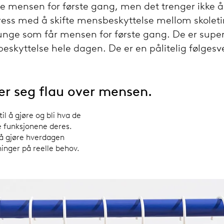
e mensen for første gang, men det trenger ikke å 
tress med å skifte mensbeskyttelse mellom skole
r unge som får mensen for første gang. De er supe
 beskyttelse hele dagen. De er en pålitelig følge
r seg flau over mensen.
il å gjøre og bli hva de
e funksjonene deres.
 å gjøre hverdagen
ninger på reelle behov.