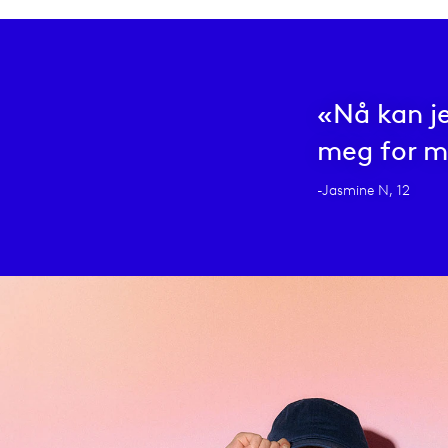
«Nå kan j
meg for m
-Jasmine N, 12