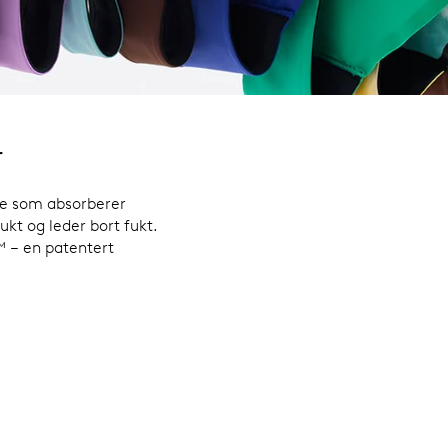
r
se som absorberer
ukt og leder bort fukt.
 – en patentert