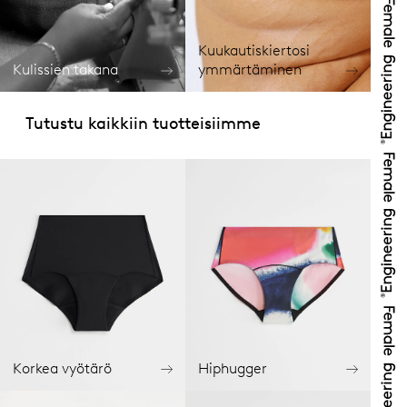
Kuukautiskiertosi
Kulissien takana
ymmärtäminen
Tutustu kaikkiin tuotteisiimme
Korkea vyötärö
Hiphugger