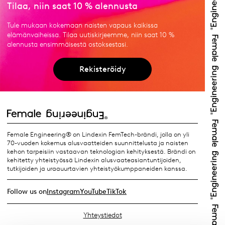
Tilaa, niin saat 10 % alennusta
Tule mukaan kokemaan naisten vapaus kaikissa
elämänvaiheissa. Tilaa uutiskirjeemme, niin saat 10 %
alennusta ensimmäisestä ostoksestasi.
Rekisteröidy
Female Engineering® on Lindexin FemTech-brändi, jolla on yli
70-vuoden kokemus alusvaatteiden suunnittelusta ja naisten
kehon tarpeisiin vastaavan teknologian kehityksestä. Brändi on
kehitetty yhteistyössä Lindexin alusvaateasiantuntijoiden,
tutkijoiden ja uraauurtavien yhteistyökumppaneiden kanssa.
Follow us on
Instagram
YouTube
TikTok
Yhteystiedot