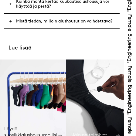
Kuinka monta kertaa kuukautisalushousuja voi
käyttää ja pestä?
Mistä tiedän, milloin alushousut on vaihdettava?
Lue lisää
Löydä
suosikkialushousumallisi
Näin ne toimivat