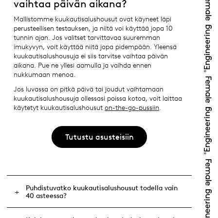
vaihtaa päivän aikana?
Mallistomme kuukautisalushousut ovat käyneet läpi
perusteellisen testauksen, ja niitä voi käyttää jopa 10
tunnin ajan. Jos valitset tarvittavaa suuremman
imukyvyn, voit käyttää niitä jopa pidempään. Yleensä
kuukautisalushousuja ei siis tarvitse vaihtaa päivän
aikana. Pue ne yllesi aamulla ja vaihda ennen
nukkumaan menoa.
Jos luvassa on pitkä päivä tai joudut vaihtamaan
kuukautisalushousuja ollessasi poissa kotoa, voit laittaa
käytetyt kuukautisalushousut
on-the-go-pussiin
.
Tutustu asusteisiin
Puhdistuvatko kuukautisalushousut todella vain
40 asteessa?