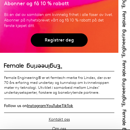
Abonner og få 10 % rabatt
Bli en del av samtalen om kvinnelig frihet i alle faser av livet.
Abonner på nyhetsbrevet vårt og få 10 % rabatt på det
første kjøpet ditt.
Registrer deg
Female Engineering® er et femtech-merke fra Lindex, der over
70 års erfaring med undertøy og kunnskap om kvinnekroppen
møter ny teknologi. Utviklet i samarbeid mellom Lindex’
undertøyseksperter, forskere og banebrytende partnere.
Follow us on
Instagram
YouTube
TikTok
Kontakt oss
Om oss