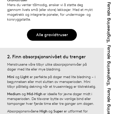
Gravidtruser
Mens du venter tålmodig, ønsker vi å støtte deg
gjennom livets små (eller store) lekkasjer. Med et mykt
magetrekk og integrerte paneler, for undermage- og
korsryggstøtte.
Alle gravidtruser
2. Finn absorpsjonsnivået du trenger
Menstrusene våre tilbyr ulike absorpsjonsnivåer på
dager med lite eller mye blødning.
Mini
og
Light
er perfekte på dager med lite blødning – i
begynnelsen eller mot slutten av mensperioden. Mini
tilbyr pålitelig dekning når et truseinnlegg er tilstrekkelig.
Medium
og
Mid-High
er ideelle for jevne dager midt i
mensperioden. De tilsvarer bytte av vanlige bind eller
tamponger hver fjerde time eller tre ganger om dagen.
Absorpsjonsnivåene
High
og
Super
er utformet for