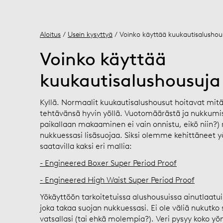
Aloitus
/
Usein kysyttyä
/ Voinko käyttää kuukautisalushous
Voinko käyttää
kuukautisalushousuja 
Kyllä. Normaalit kuukautisalushousut hoitavat mi
tehtävänsä hyvin yöllä. Vuotomäärästä ja nukkumis
paikallaan makaaminen ei vain onnistu, eikö niin?) 
nukkuessasi lisäsuojaa. Siksi olemme kehittäneet y
saatavilla kaksi eri mallia:
- Engineered Boxer Super Period Proof
- Engineered High Waist Super Period Proof
Yökäyttöön tarkoitetuissa alushousuissa ainutlaatui
joka takaa suojan nukkuessasi. Ei ole väliä nukutko s
vatsallasi (tai ehkä molempia?). Veri pysyy koko yön 