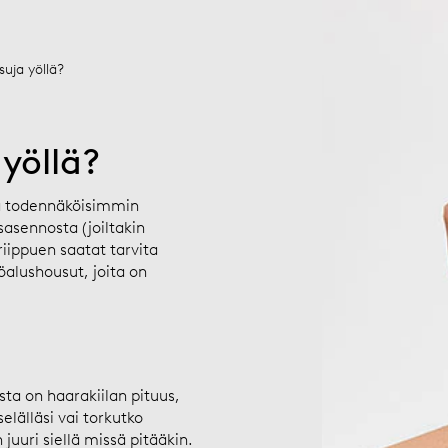
uja yöllä?
yöllä?
tä todennäköisimmin
asennosta (joiltakin
riippuen saatat tarvita
öalushousut, joita on
sta on haarakiilan pituus,
elälläsi vai torkutko
juuri siellä missä pitääkin.