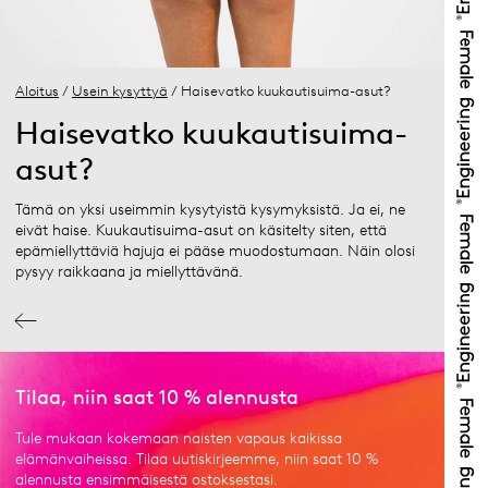
Aloitus
/
Usein kysyttyä
/ Haisevatko kuukautisuima-asut?
Haisevatko kuukautisuima-
asut?
Tämä on yksi useimmin kysytyistä kysymyksistä. Ja ei, ne
eivät haise. Kuukautisuima-asut on käsitelty siten, että
epämiellyttäviä hajuja ei pääse muodostumaan. Näin olosi
pysyy raikkaana ja miellyttävänä.
Tilaa, niin saat 10 % alennusta
Tule mukaan kokemaan naisten vapaus kaikissa
elämänvaiheissa. Tilaa uutiskirjeemme, niin saat 10 %
alennusta ensimmäisestä ostoksestasi.