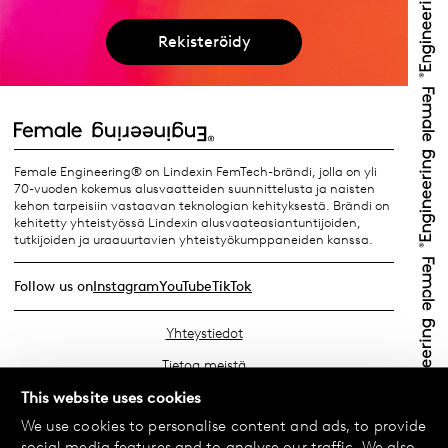
Rekisteröidy
Female Engineering® on Lindexin FemTech-brändi, jolla on yli
70-vuoden kokemus alusvaatteiden suunnittelusta ja naisten
kehon tarpeisiin vastaavan teknologian kehityksestä. Brändi on
kehitetty yhteistyössä Lindexin alusvaateasiantuntijoiden,
tutkijoiden ja uraauurtavien yhteistyökumppaneiden kanssa.
Follow us on
Instagram
YouTube
TikTok
Yhteystiedot
Tietoa meistä
Etsi lähin myymäläsi
This website uses cookies
We use cookies to personalise content and ads, to provide
Usein kysyttyä
social media features and to analyse our traffic. We also