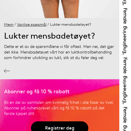
Hjem
/
Vanlige spørsmål
/ Lukter mensbadetøyet?
Lukter mensbadetøyet?
Dette er et av de spørsmålene vi får oftest. Men nei, det gjør
det ikke. Mensbadetøyet vårt har en luktkontrollbehandling
som forhindrer utvikling av lukt, slik at du føler deg vel.
Abonner og få 10 % rabatt
Bli en del av samtalen om kvinnelig frihet i alle faser av livet.
Abonner på nyhetsbrevet vårt og få 10 % rabatt på det
første kjøpet ditt.
Registrer deg