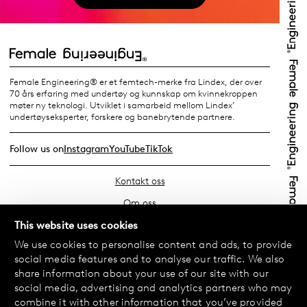
Female Engineering® er et femtech-merke fra Lindex, der over
70 års erfaring med undertøy og kunnskap om kvinnekroppen
møter ny teknologi. Utviklet i samarbeid mellom Lindex’
undertøyseksperter, forskere og banebrytende partnere.
Follow us on
Instagram
YouTube
TikTok
Kontakt oss
Om oss
Finn din butikk
This website uses cookies
We use cookies to personalise content and ads, to provide
Vanlige spørsmål
social media features and to analyse our traffic. We also
Vilkår
share information about your use of our site with our
social media, advertising and analytics partners who may
Personvernerklæring
combine it with other information that you’ve provided