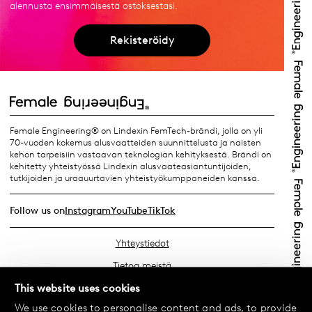
alennusta ensimmäisestä ostoksestasi.
Rekisteröidy
Female Engineering® on Lindexin FemTech-brändi, jolla on yli
70-vuoden kokemus alusvaatteiden suunnittelusta ja naisten
kehon tarpeisiin vastaavan teknologian kehityksestä. Brändi on
kehitetty yhteistyössä Lindexin alusvaateasiantuntijoiden,
tutkijoiden ja uraauurtavien yhteistyökumppaneiden kanssa.
Follow us on
Instagram
YouTube
TikTok
Yhteystiedot
Tietoa meistä
Etsi lähin myymäläsi
This website uses cookies
We use cookies to personalise content and ads, to provide
Usein kysyttyä