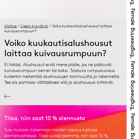
Aloitus
/
Usein kysyttyä
/ Voiko kuukautisalushousut laittaa
kuivausrumpuun?
Voiko kuukautisalushousut
laittaa kuivausrumpuun?
Ei hätää. Alushousut eivät mene pilalle, jos ne päätyvät
kuivausrumpuun kerran tai kaksi. Toistuva rumpukuivaus
kuitenkin heikentää alushousujen toimivuutta ja rakennetta.
Tee siis parhaasi välttääksesi sitä ja alushoususi kiittävät.
Tilaa, niin saat 10 % alennusta
Tule mukaan kokemaan naisten vapaus kaikissa
elämänvaiheissa. Tilaa uutiskirjeemme, niin saat 10 %