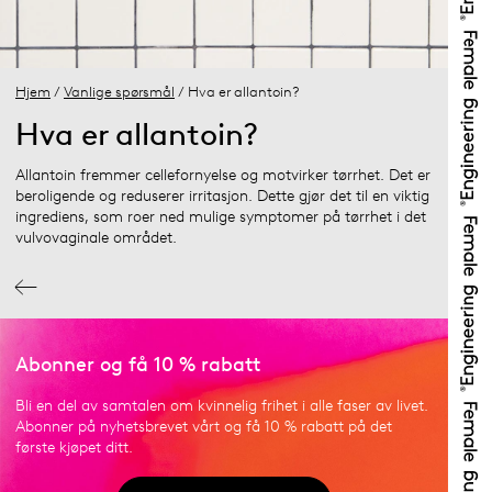
Hjem
/
Vanlige spørsmål
/ Hva er allantoin?
Hva er allantoin?
Allantoin fremmer cellefornyelse og motvirker tørrhet. Det er
beroligende og reduserer irritasjon. Dette gjør det til en viktig
ingrediens, som roer ned mulige symptomer på tørrhet i det
vulvovaginale området.
Abonner og få 10 % rabatt
Bli en del av samtalen om kvinnelig frihet i alle faser av livet.
Abonner på nyhetsbrevet vårt og få 10 % rabatt på det
første kjøpet ditt.