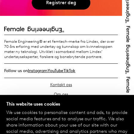
Registrer deg
Female Engineering® er et femtech-merke fra Lindex, der over
70 års erfaring med undertøy og kunnskap om kvinnekroppen
møter ny teknologi. Utviklet i samarbeid mellom Lindex’
undertøyseksperter, forskere og banebrytende partnere.
Follow us on
Instagram
YouTube
TikTok
Kontakt oss
Om oss
Finn din butikk
This website uses cookies
We use cookies to personalise content and ads, to provide
Vanlige spørsmål
social media features and to analyse our traffic. We also
Vilkår
share information about your use of our site with our
social media, advertising and analytics partners who may
Personvernerklæring